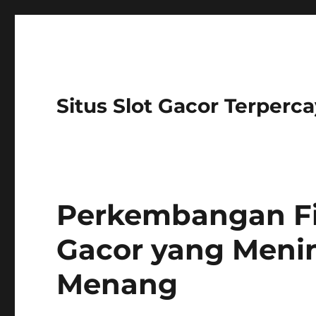
Situs Slot Gacor Terperc
Perkembangan Fit
Gacor yang Meni
Menang