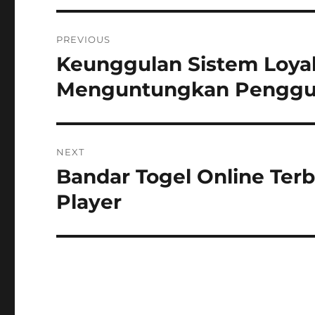
Post
PREVIOUS
navigation
Keunggulan Sistem Loyal
Previous
post:
Menguntungkan Pengg
NEXT
Bandar Togel Online Ter
Next
post:
Player