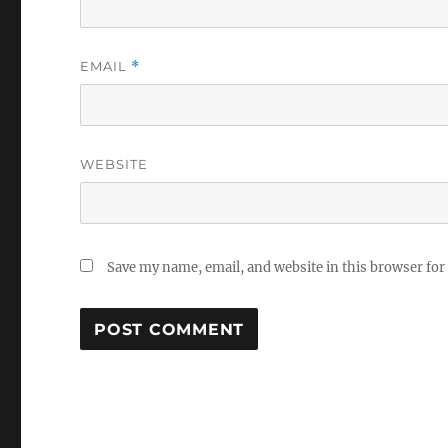
EMAIL
*
WEBSITE
Save my name, email, and website in this browser for