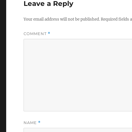
Leave a Reply
Your email address will not be published.
Required fields
COMMENT
*
NAME
*