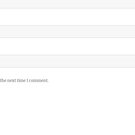
 the next time I comment.