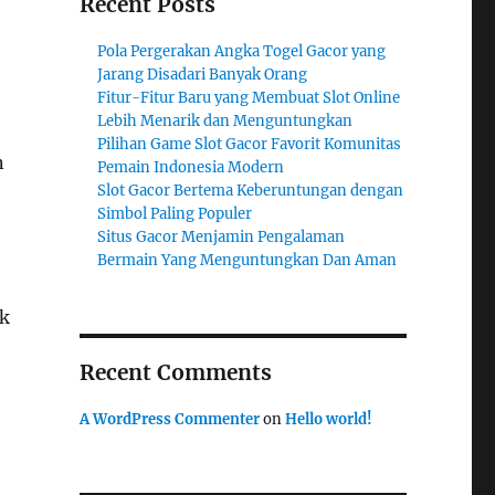
Recent Posts
Pola Pergerakan Angka Togel Gacor yang
Jarang Disadari Banyak Orang
Fitur-Fitur Baru yang Membuat Slot Online
Lebih Menarik dan Menguntungkan
Pilihan Game Slot Gacor Favorit Komunitas
n
Pemain Indonesia Modern
Slot Gacor Bertema Keberuntungan dengan
Simbol Paling Populer
Situs Gacor Menjamin Pengalaman
Bermain Yang Menguntungkan Dan Aman
uk
Recent Comments
A WordPress Commenter
on
Hello world!