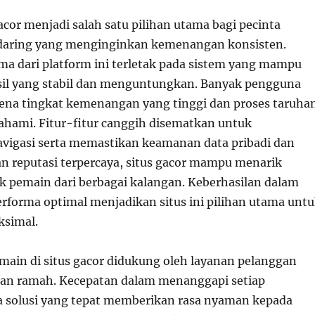
acor menjadi salah satu pilihan utama bagi pecinta
 daring yang menginginkan kemenangan konsisten.
a dari platform ini terletak pada sistem yang mampu
il yang stabil dan menguntungkan. Banyak pengguna
ena tingkat kemenangan yang tinggi dan proses taruha
hami. Fitur-fitur canggih disematkan untuk
igasi serta memastikan keamanan data pribadi dan
an reputasi terpercaya, situs gacor mampu menarik
k pemain dari berbagai kalangan. Keberhasilan dalam
forma optimal menjadikan situs ini pilihan utama unt
ksimal.
ain di situs gacor didukung oleh layanan pelanggan
dan ramah. Kecepatan dalam menanggapi setiap
a solusi yang tepat memberikan rasa nyaman kepada