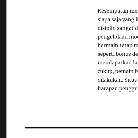
Kesempatan mera
siapa saja yang 
disiplin sangat 
pengelolaan mod
bermain tetap 
seperti bonus d
mendapatkan ke
cukup, pemain bi
dilakukan. Situ
harapan penggun