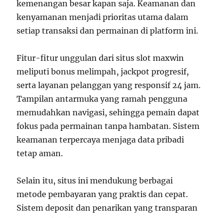
kemenangan besar kapan saja. Keamanan dan
kenyamanan menjadi prioritas utama dalam
setiap transaksi dan permainan di platform ini.
Fitur-fitur unggulan dari situs slot maxwin
meliputi bonus melimpah, jackpot progresif,
serta layanan pelanggan yang responsif 24 jam.
Tampilan antarmuka yang ramah pengguna
memudahkan navigasi, sehingga pemain dapat
fokus pada permainan tanpa hambatan. Sistem
keamanan terpercaya menjaga data pribadi
tetap aman.
Selain itu, situs ini mendukung berbagai
metode pembayaran yang praktis dan cepat.
Sistem deposit dan penarikan yang transparan