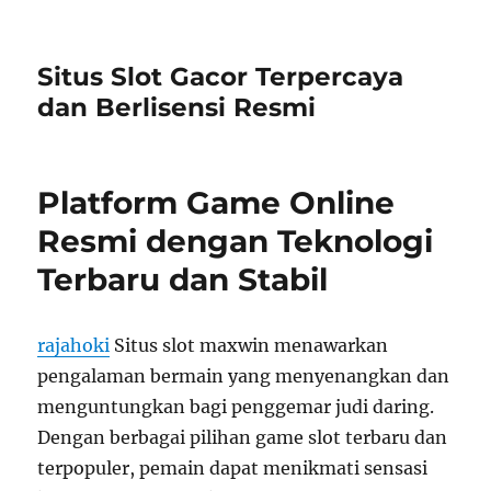
Situs Slot Gacor Terpercaya
dan Berlisensi Resmi
Platform Game Online
Resmi dengan Teknologi
Terbaru dan Stabil
rajahoki
Situs slot maxwin menawarkan
pengalaman bermain yang menyenangkan dan
menguntungkan bagi penggemar judi daring.
Dengan berbagai pilihan game slot terbaru dan
terpopuler, pemain dapat menikmati sensasi