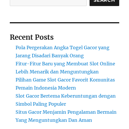
SEARCH
Recent Posts
Pola Pergerakan Angka Togel Gacor yang
Jarang Disadari Banyak Orang
Fitur-Fitur Baru yang Membuat Slot Online
Lebih Menarik dan Menguntungkan
Pilihan Game Slot Gacor Favorit Komunitas
Pemain Indonesia Modern
Slot Gacor Bertema Keberuntungan dengan
Simbol Paling Populer
Situs Gacor Menjamin Pengalaman Bermain
Yang Menguntungkan Dan Aman