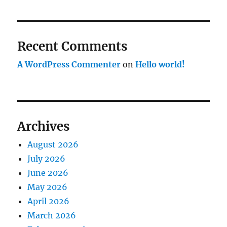
Recent Comments
A WordPress Commenter
on
Hello world!
Archives
August 2026
July 2026
June 2026
May 2026
April 2026
March 2026