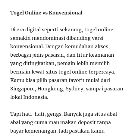
Togel Online vs Konvensional
Di era digital seperti sekarang, togel online
semakin mendominasi dibanding versi
konvensional. Dengan kemudahan akses,
berbagai jenis pasaran, dan fitur keamanan
yang ditingkatkan, pemain lebih memilih
bermain lewat situs togel online terpercaya.
Kamu bisa pilih pasaran favorit mulai dari
Singapore, Hongkong, Sydney, sampai pasaran
lokal Indonesia.
Tapi hati-hati, gengs. Banyak juga situs abal-
abal yang cuma mau makan deposit tanpa
bayar kemenangan. Jadi pastikan kamu