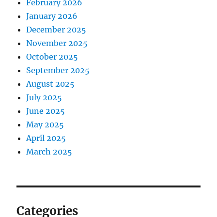
February 2026
January 2026
December 2025
November 2025
October 2025
September 2025
August 2025
July 2025
June 2025
May 2025
April 2025
March 2025
Categories