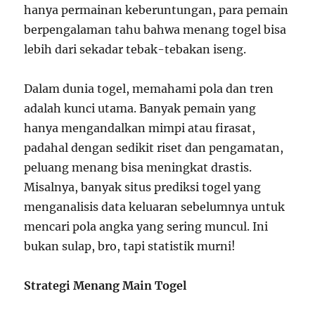
hanya permainan keberuntungan, para pemain
berpengalaman tahu bahwa menang togel bisa
lebih dari sekadar tebak-tebakan iseng.
Dalam dunia togel, memahami pola dan tren
adalah kunci utama. Banyak pemain yang
hanya mengandalkan mimpi atau firasat,
padahal dengan sedikit riset dan pengamatan,
peluang menang bisa meningkat drastis.
Misalnya, banyak situs prediksi togel yang
menganalisis data keluaran sebelumnya untuk
mencari pola angka yang sering muncul. Ini
bukan sulap, bro, tapi statistik murni!
Strategi Menang Main Togel