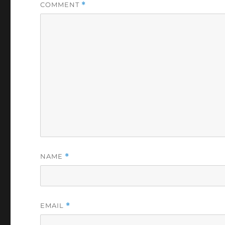
COMMENT
*
NAME
*
EMAIL
*