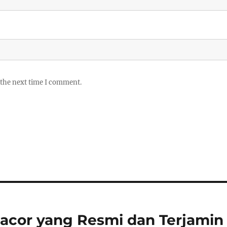
 the next time I comment.
acor yang Resmi dan Terjamin