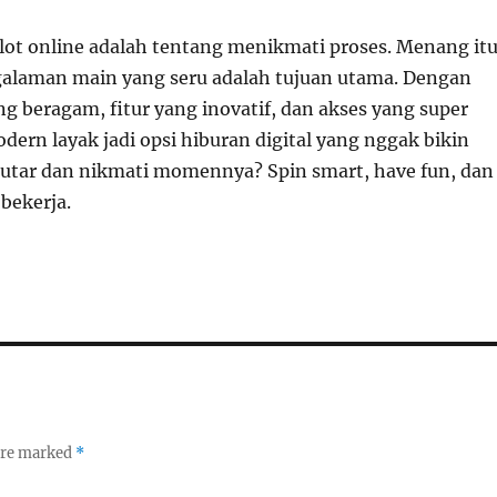
slot online adalah tentang menikmati proses. Menang it
galaman main yang seru adalah tujuan utama. Dengan
g beragam, fitur yang inovatif, dan akses yang super
modern layak jadi opsi hiburan digital yang nggak bikin
p putar dan nikmati momennya? Spin smart, have fun, dan
bekerja.
 are marked
*