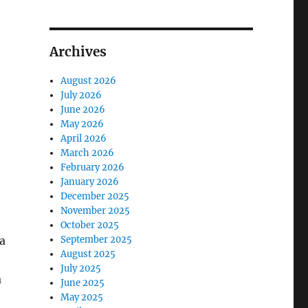
Archives
August 2026
July 2026
June 2026
May 2026
April 2026
March 2026
February 2026
January 2026
December 2025
November 2025
October 2025
a
September 2025
August 2025
July 2025
a
June 2025
May 2025