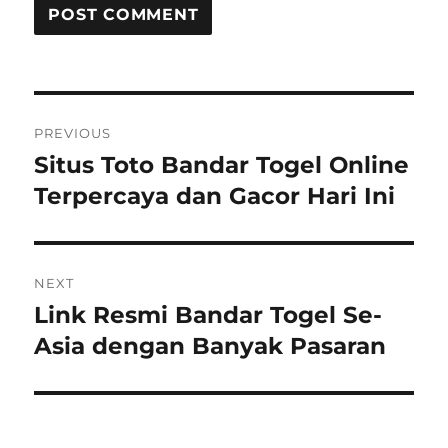
Post
PREVIOUS
navigation
Situs Toto Bandar Togel Online
Previous
post:
Terpercaya dan Gacor Hari Ini
NEXT
Link Resmi Bandar Togel Se-
Next
post:
Asia dengan Banyak Pasaran