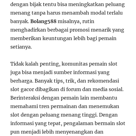
dengan bijak tentu bisa meningkatkan peluang
menang tanpa harus menambah modal terlalu
banyak.
Bolang588
misalnya, rutin
menghadirkan berbagai promosi menarik yang
memberikan keuntungan lebih bagi pemain
setianya.
Tidak kalah penting, komunitas pemain slot
juga bisa menjadi sumber informasi yang
berharga. Banyak tips, trik, dan rekomendasi
slot gacor dibagikan di forum dan media sosial.
Berinteraksi dengan pemain lain membantu
memahami tren permainan dan menemukan
slot dengan peluang menang tinggi. Dengan
informasi yang tepat, pengalaman bermain slot
pun menjadi lebih menyenangkan dan