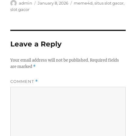
Author
Posted
Tags
admin
January 8, 2026
meme4d
,
situs slot gacor
,
on
slot gacor
Leave a Reply
Your email address will not be published.
Required fields
are marked
*
COMMENT
*