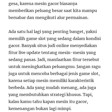
gesa, karena mesin gacor biasanya
memberikan peluang besar saat kita mampu
bersabar dan mengikuti alur permainan.
Ada satu hal lagi yang penting banget, yakni
memilih game slot yang sedang dalam kondisi
gacor. Banyak situs judi online menyediakan
fitur live update tentang mesin-mesin yang
sedang panas. Jadi, manfaatkan fitur tersebut
untuk meningkatkan peluangmu. Jangan ragu
juga untuk mencoba berbagai jenis game slot,
karena setiap mesin memiliki karakteristik
berbeda. Ada yang mudah menang, ada juga
yang membutuhkan strategi khusus. Tapi,
kalau kamu tahu kapan mesin itu gacor,
kemenangan bukan lagi mimpi.