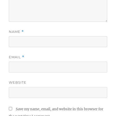
NAME
*
EMAIL
*
WEBSITE
Save my name, email, and website in this browser for