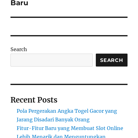
Baru
Search
SEARCH
Recent Posts
Pola Pergerakan Angka Togel Gacor yang
Jarang Disadari Banyak Orang
Fitur-Fitur Baru yang Membuat Slot Online
Lebih Menarik dan Menguntungkan