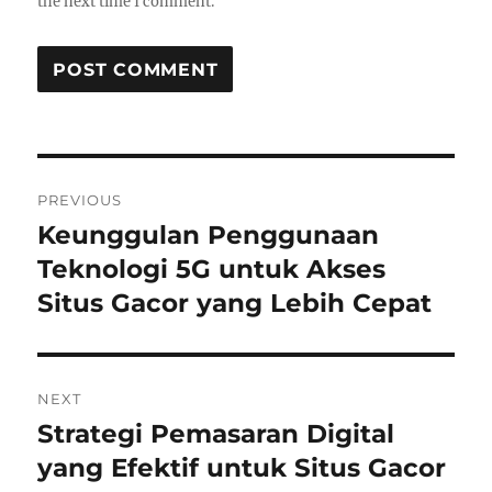
the next time I comment.
Post
PREVIOUS
navigation
Keunggulan Penggunaan
Previous
post:
Teknologi 5G untuk Akses
Situs Gacor yang Lebih Cepat
NEXT
Strategi Pemasaran Digital
Next
post:
yang Efektif untuk Situs Gacor