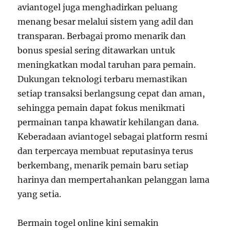
aviantogel juga menghadirkan peluang
menang besar melalui sistem yang adil dan
transparan. Berbagai promo menarik dan
bonus spesial sering ditawarkan untuk
meningkatkan modal taruhan para pemain.
Dukungan teknologi terbaru memastikan
setiap transaksi berlangsung cepat dan aman,
sehingga pemain dapat fokus menikmati
permainan tanpa khawatir kehilangan dana.
Keberadaan aviantogel sebagai platform resmi
dan terpercaya membuat reputasinya terus
berkembang, menarik pemain baru setiap
harinya dan mempertahankan pelanggan lama
yang setia.
Bermain togel online kini semakin