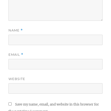
NAME
*
EMAIL
*
WEBSITE
Save my name, email, and website in this browser for