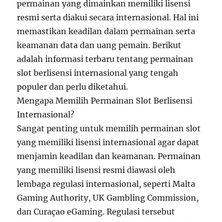
permainan yang dimainkan memiliki lisensi
resmi serta diakui secara internasional. Hal ini
memastikan keadilan dalam permainan serta
keamanan data dan uang pemain. Berikut
adalah informasi terbaru tentang permainan
slot berlisensi internasional yang tengah
populer dan perlu diketahui.
Mengapa Memilih Permainan Slot Berlisensi
Internasional?
Sangat penting untuk memilih permainan slot
yang memiliki lisensi internasional agar dapat
menjamin keadilan dan keamanan. Permainan
yang memiliki lisensi resmi diawasi oleh
lembaga regulasi internasional, seperti Malta
Gaming Authority, UK Gambling Commission,
dan Curaçao eGaming. Regulasi tersebut