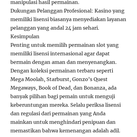
manipulasi hasil permainan.
Dukungan Pelanggan Profesional: Kasino yang
memiliki lisensi biasanya menyediakan layanan
pelanggan yang andal 24 jam sehari.
Kesimpulan
Penting untuk memilih permainan slot yang
memiliki lisensi internasional agar dapat
bermain dengan aman dan menyenangkan.
Dengan koleksi permainan terbaru seperti
Mega Moolah, Starburst, Gonzo’s Quest
Megaways, Book of Dead, dan Bonanza, ada
banyak pilihan bagi pemain untuk menguji
keberuntungan mereka. Selalu periksa lisensi
dan regulasi dari permainan yang Anda
mainkan untuk menghindari penipuan dan
memastikan bahwa kemenangan adalah adil.