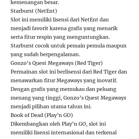
kemenangan besar.
Starburst (NetEnt)
Slot ini memiliki lisensi dari NetEnt dan
menjadi favorit karena grafis yang menarik
serta fitur respin yang menguntungkan.
Starburst cocok untuk pemain pemula maupun
yang sudah berpengalaman.
Gonzo’s Quest Megaways (Red Tiger)
Permainan slot ini berlisensi dari Red Tiger dan
menawarkan fitur Megaways yang inovatif.
Dengan grafis yang memukau dan peluang
menang yang tinggi, Gonzo’s Quest Megaways
menjadi pilihan utama tahun ini.
Book of Dead (Play’n GO)
Dikembangkan oleh Play’n GO, slot ini
memiliki lisensi internasional dan terkenal