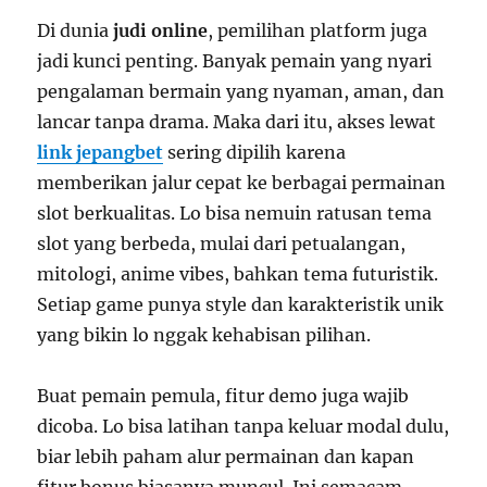
Di dunia
judi online
, pemilihan platform juga
jadi kunci penting. Banyak pemain yang nyari
pengalaman bermain yang nyaman, aman, dan
lancar tanpa drama. Maka dari itu, akses lewat
link jepangbet
sering dipilih karena
memberikan jalur cepat ke berbagai permainan
slot berkualitas. Lo bisa nemuin ratusan tema
slot yang berbeda, mulai dari petualangan,
mitologi, anime vibes, bahkan tema futuristik.
Setiap game punya style dan karakteristik unik
yang bikin lo nggak kehabisan pilihan.
Buat pemain pemula, fitur demo juga wajib
dicoba. Lo bisa latihan tanpa keluar modal dulu,
biar lebih paham alur permainan dan kapan