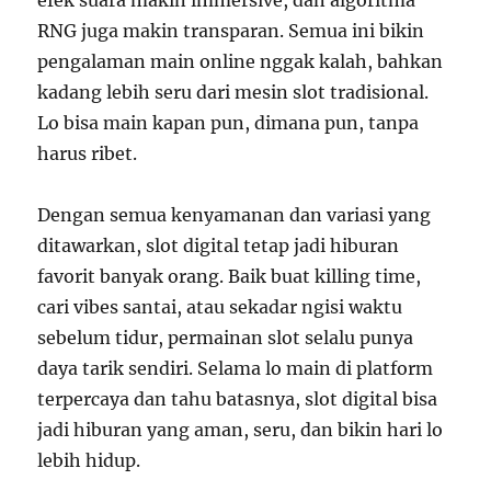
efek suara makin immersive, dan algoritma
RNG juga makin transparan. Semua ini bikin
pengalaman main online nggak kalah, bahkan
kadang lebih seru dari mesin slot tradisional.
Lo bisa main kapan pun, dimana pun, tanpa
harus ribet.
Dengan semua kenyamanan dan variasi yang
ditawarkan, slot digital tetap jadi hiburan
favorit banyak orang. Baik buat killing time,
cari vibes santai, atau sekadar ngisi waktu
sebelum tidur, permainan slot selalu punya
daya tarik sendiri. Selama lo main di platform
terpercaya dan tahu batasnya, slot digital bisa
jadi hiburan yang aman, seru, dan bikin hari lo
lebih hidup.