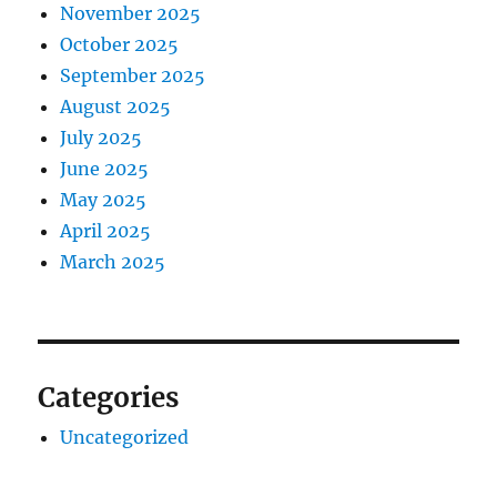
November 2025
October 2025
September 2025
August 2025
July 2025
June 2025
May 2025
April 2025
March 2025
Categories
Uncategorized