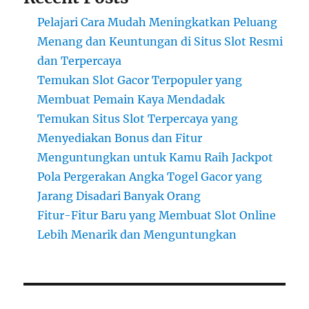
Pelajari Cara Mudah Meningkatkan Peluang
Menang dan Keuntungan di Situs Slot Resmi
dan Terpercaya
Temukan Slot Gacor Terpopuler yang
Membuat Pemain Kaya Mendadak
Temukan Situs Slot Terpercaya yang
Menyediakan Bonus dan Fitur
Menguntungkan untuk Kamu Raih Jackpot
Pola Pergerakan Angka Togel Gacor yang
Jarang Disadari Banyak Orang
Fitur-Fitur Baru yang Membuat Slot Online
Lebih Menarik dan Menguntungkan