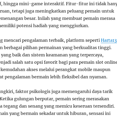
f, hingga mini-game interaktif. Fitur-fitur ini tidak han
uan, tetapi juga meningkatkan peluang pemain untuk
menangan besar. Inilah yang membuat pemain merasa
memiliki potensi hadiah yang menggiurkan.
g mencari pengalaman terbaik, platform seperti
Harta1
berbagai pilihan permainan yang berkualitas tinggi.
 yang baik dan sistem keamanan yang terpercaya,
njadi salah satu opsi favorit bagi para pemain slot online
, kemudahan akses melalui perangkat mobile maupun
t pengalaman bermain lebih fleksibel dan nyaman.
ngkiri, faktor psikologis juga memengaruhi daya tarik
 Ketika gulungan berputar, pemain sering merasakan
a tegang dan senang yang memicu keseruan tersendiri.
ain yang bermain sekadar untuk hiburan, sensasi ini