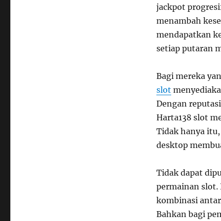
jackpot progresi
menambah keser
mendapatkan ke
setiap putaran 
Bagi mereka yan
slot
menyediakan 
Dengan reputasi
Harta138 slot me
Tidak hanya itu
desktop membua
Tidak dapat dipu
permainan slot.
kombinasi antar
Bahkan bagi pem