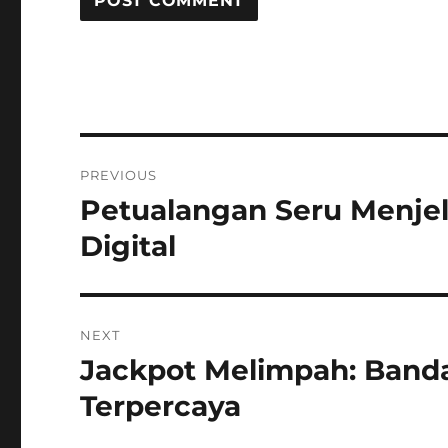
Post
PREVIOUS
navigation
Petualangan Seru Menjel
Previous
post:
Digital
NEXT
Jackpot Melimpah: Bandar
Next
post:
Terpercaya