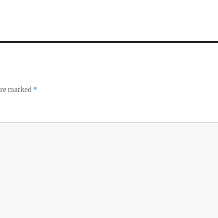
 are marked
*