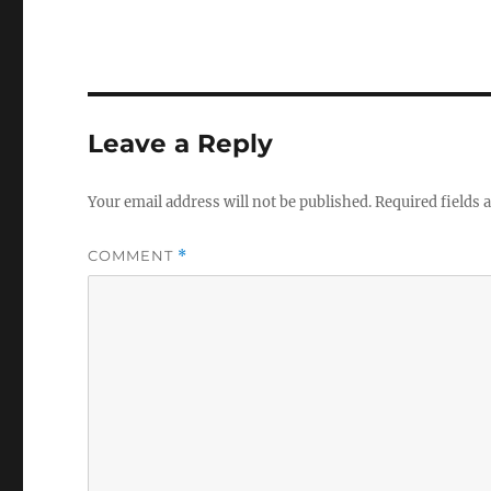
Leave a Reply
Your email address will not be published.
Required fields
COMMENT
*