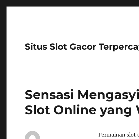
Situs Slot Gacor Terperc
Sensasi Mengasy
Slot Online yang
Permainan slot t