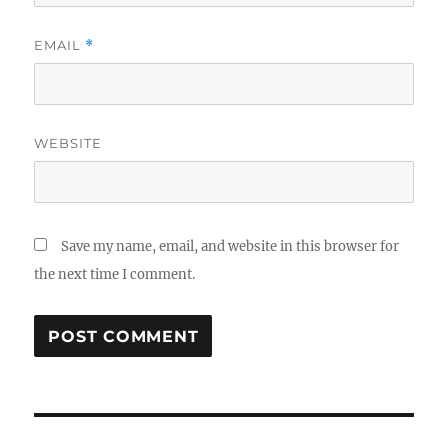
EMAIL
*
WEBSITE
Save my name, email, and website in this browser for
the next time I comment.
Post