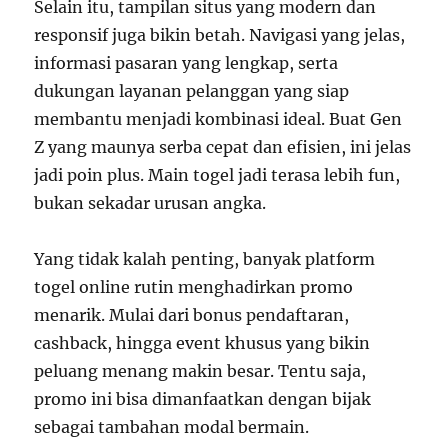
Selain itu, tampilan situs yang modern dan
responsif juga bikin betah. Navigasi yang jelas,
informasi pasaran yang lengkap, serta
dukungan layanan pelanggan yang siap
membantu menjadi kombinasi ideal. Buat Gen
Z yang maunya serba cepat dan efisien, ini jelas
jadi poin plus. Main togel jadi terasa lebih fun,
bukan sekadar urusan angka.
Yang tidak kalah penting, banyak platform
togel online rutin menghadirkan promo
menarik. Mulai dari bonus pendaftaran,
cashback, hingga event khusus yang bikin
peluang menang makin besar. Tentu saja,
promo ini bisa dimanfaatkan dengan bijak
sebagai tambahan modal bermain.