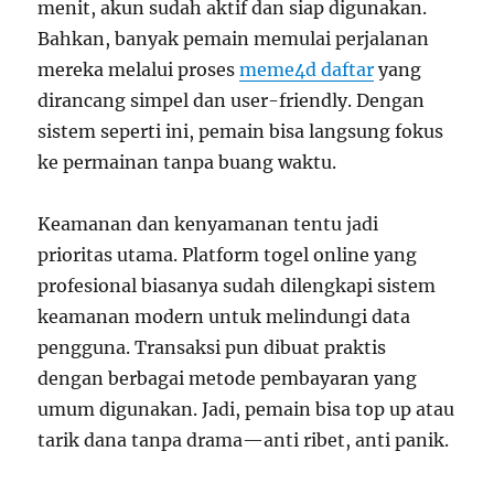
menit, akun sudah aktif dan siap digunakan.
Bahkan, banyak pemain memulai perjalanan
mereka melalui proses
meme4d daftar
yang
dirancang simpel dan user-friendly. Dengan
sistem seperti ini, pemain bisa langsung fokus
ke permainan tanpa buang waktu.
Keamanan dan kenyamanan tentu jadi
prioritas utama. Platform togel online yang
profesional biasanya sudah dilengkapi sistem
keamanan modern untuk melindungi data
pengguna. Transaksi pun dibuat praktis
dengan berbagai metode pembayaran yang
umum digunakan. Jadi, pemain bisa top up atau
tarik dana tanpa drama—anti ribet, anti panik.