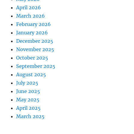
April 2026
March 2026
February 2026
January 2026
December 2025
November 2025
October 2025
September 2025
August 2025
July 2025
June 2025
May 2025
April 2025
March 2025