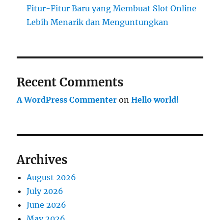
Fitur-Fitur Baru yang Membuat Slot Online
Lebih Menarik dan Menguntungkan
Recent Comments
A WordPress Commenter
on
Hello world!
Archives
August 2026
July 2026
June 2026
May 2026