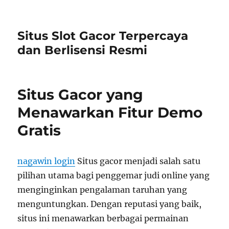
Situs Slot Gacor Terpercaya
dan Berlisensi Resmi
Situs Gacor yang
Menawarkan Fitur Demo
Gratis
nagawin login
Situs gacor menjadi salah satu
pilihan utama bagi penggemar judi online yang
menginginkan pengalaman taruhan yang
menguntungkan. Dengan reputasi yang baik,
situs ini menawarkan berbagai permainan