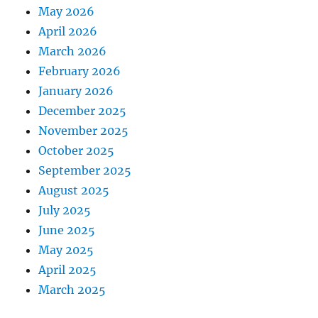
May 2026
April 2026
March 2026
February 2026
January 2026
December 2025
November 2025
October 2025
September 2025
August 2025
July 2025
June 2025
May 2025
April 2025
March 2025