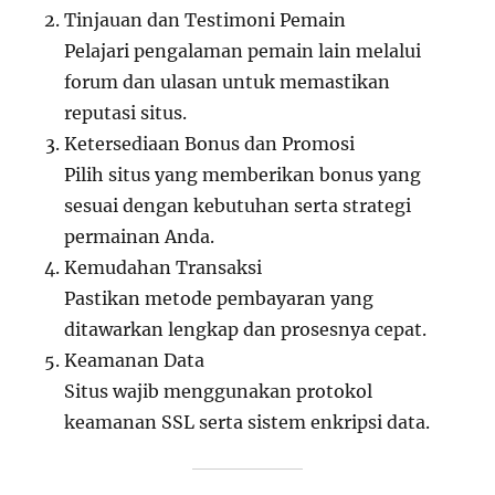
Tinjauan dan Testimoni Pemain
Pelajari pengalaman pemain lain melalui
forum dan ulasan untuk memastikan
reputasi situs.
Ketersediaan Bonus dan Promosi
Pilih situs yang memberikan bonus yang
sesuai dengan kebutuhan serta strategi
permainan Anda.
Kemudahan Transaksi
Pastikan metode pembayaran yang
ditawarkan lengkap dan prosesnya cepat.
Keamanan Data
Situs wajib menggunakan protokol
keamanan SSL serta sistem enkripsi data.