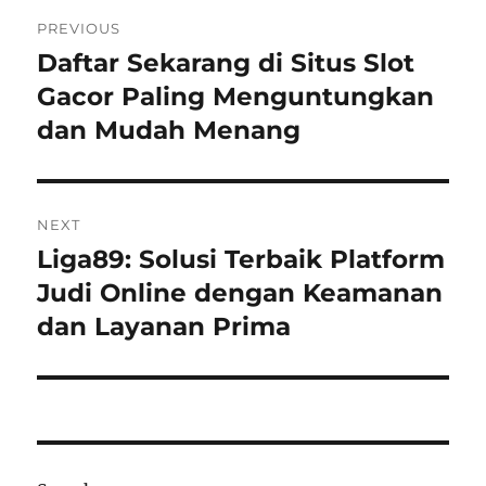
Post
PREVIOUS
navigation
Daftar Sekarang di Situs Slot
Previous
post:
Gacor Paling Menguntungkan
dan Mudah Menang
NEXT
Liga89: Solusi Terbaik Platform
Next
post:
Judi Online dengan Keamanan
dan Layanan Prima