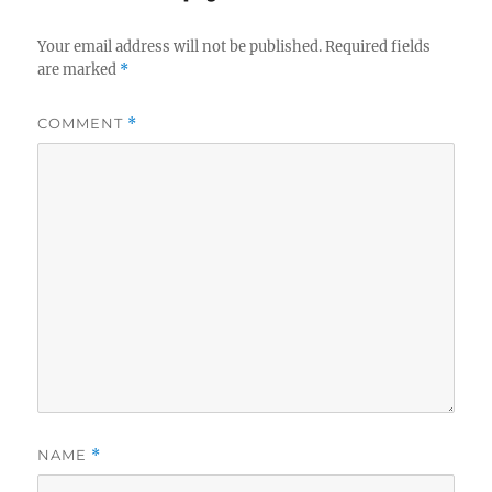
Your email address will not be published.
Required fields
are marked
*
COMMENT
*
NAME
*