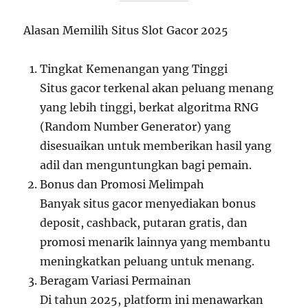
Alasan Memilih Situs Slot Gacor 2025
Tingkat Kemenangan yang Tinggi
Situs gacor terkenal akan peluang menang
yang lebih tinggi, berkat algoritma RNG
(Random Number Generator) yang
disesuaikan untuk memberikan hasil yang
adil dan menguntungkan bagi pemain.
Bonus dan Promosi Melimpah
Banyak situs gacor menyediakan bonus
deposit, cashback, putaran gratis, dan
promosi menarik lainnya yang membantu
meningkatkan peluang untuk menang.
Beragam Variasi Permainan
Di tahun 2025, platform ini menawarkan