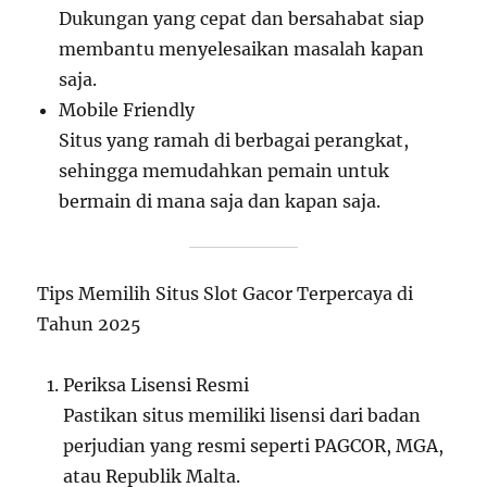
Dukungan yang cepat dan bersahabat siap
membantu menyelesaikan masalah kapan
saja.
Mobile Friendly
Situs yang ramah di berbagai perangkat,
sehingga memudahkan pemain untuk
bermain di mana saja dan kapan saja.
Tips Memilih Situs Slot Gacor Terpercaya di
Tahun 2025
Periksa Lisensi Resmi
Pastikan situs memiliki lisensi dari badan
perjudian yang resmi seperti PAGCOR, MGA,
atau Republik Malta.