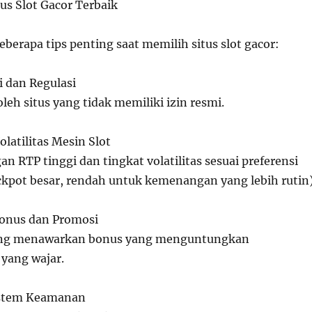
us Slot Gacor Terbaik
eberapa tips penting saat memilih situs slot gacor:
i dan Regulasi
leh situs yang tidak memiliki izin resmi.
latilitas Mesin Slot
an RTP tinggi dan tingkat volatilitas sesuai preferensi
ackpot besar, rendah untuk kemenangan yang lebih rutin)
onus dan Promosi
 yang menawarkan bonus yang menguntungkan
 yang wajar.
istem Keamanan