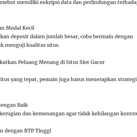
ersebut memiliki enkripsi data dan perlindungan terhada
an Modal Kecil
an deposit dalam jumlah besar, coba bermain dengan
k menguji kualitas situs.
katkan Peluang Menang di Situs Slot Gacor
situs yang tepat, pemain juga harus menerapkan strateg
 dengan Baik
kerugian dan kemenangan agar tidak kehilangan kontro
in dengan RTP Tinggi