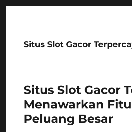
Situs Slot Gacor Terperc
Situs Slot Gacor 
Menawarkan Fitur
Peluang Besar