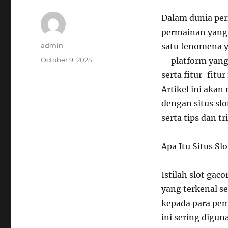
Dalam dunia pe
permainan yang p
Author
admin
satu fenomena y
Posted
October 9, 2025
—platform yang
on
serta fitur-fit
Artikel ini aka
dengan situs slo
serta tips dan 
Apa Itu Situs Sl
Istilah slot gac
yang terkenal s
kepada para pema
ini sering digu