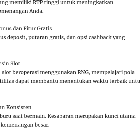
yang memiliki RTP tinggi untuk meningkatkan
emenangan Anda.
onus dan Fitur Gratis
s deposit, putaran gratis, dan opsi cashback yang
esin Slot
 slot beroperasi menggunakan RNG, mempelajari pola
atilitas dapat membantu menentukan waktu terbaik unt
dan Konsisten
buru saat bermain. Kesabaran merupakan kunci utama
 kemenangan besar.