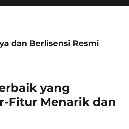
aya dan Berlisensi Resmi
Terbaik yang
-Fitur Menarik dan