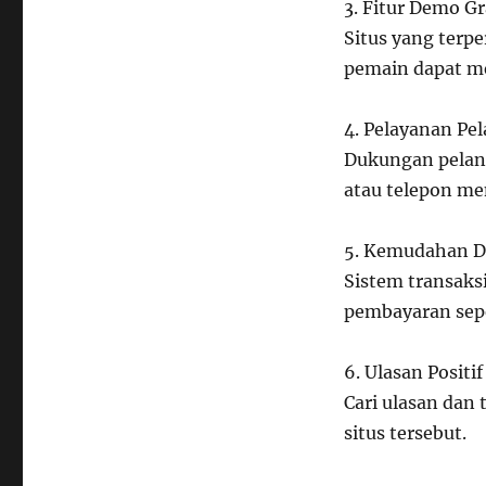
3. Fitur Demo Gr
Situs yang ter
pemain dapat me
4. Pelayanan Pe
Dukungan pelangg
atau telepon me
5. Kemudahan D
Sistem transak
pembayaran seper
6. Ulasan Positi
Cari ulasan dan
situs tersebut.