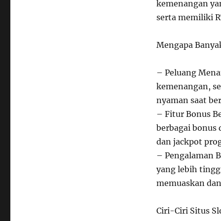
kemenangan yang
serta memiliki R
Mengapa Banyak 
– Peluang Menan
kemenangan, seh
nyaman saat be
– Fitur Bonus B
berbagai bonus 
dan jackpot prog
– Pengalaman B
yang lebih ting
memuaskan dan t
Ciri-Ciri Situs 