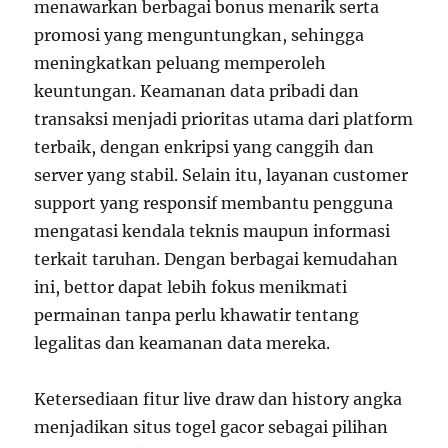
menawarkan berbagai bonus menarik serta
promosi yang menguntungkan, sehingga
meningkatkan peluang memperoleh
keuntungan. Keamanan data pribadi dan
transaksi menjadi prioritas utama dari platform
terbaik, dengan enkripsi yang canggih dan
server yang stabil. Selain itu, layanan customer
support yang responsif membantu pengguna
mengatasi kendala teknis maupun informasi
terkait taruhan. Dengan berbagai kemudahan
ini, bettor dapat lebih fokus menikmati
permainan tanpa perlu khawatir tentang
legalitas dan keamanan data mereka.
Ketersediaan fitur live draw dan history angka
menjadikan situs togel gacor sebagai pilihan