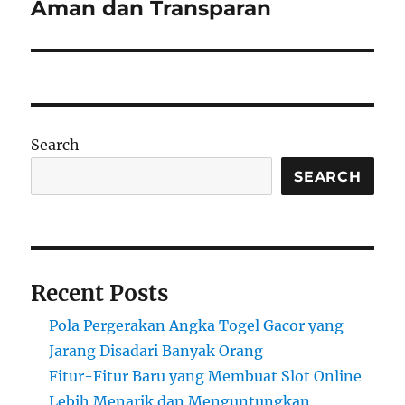
Aman dan Transparan
Search
SEARCH
Recent Posts
Pola Pergerakan Angka Togel Gacor yang
Jarang Disadari Banyak Orang
Fitur-Fitur Baru yang Membuat Slot Online
Lebih Menarik dan Menguntungkan