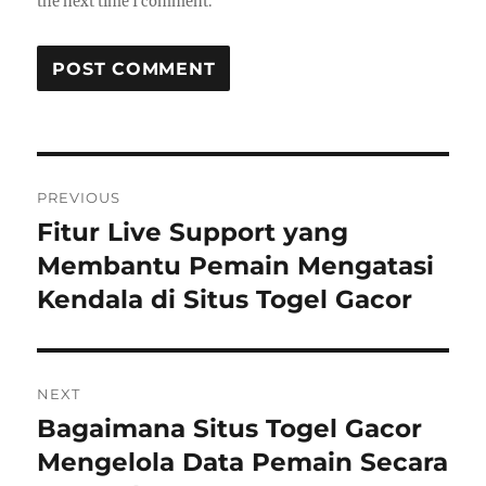
the next time I comment.
Post
PREVIOUS
navigation
Fitur Live Support yang
Previous
post:
Membantu Pemain Mengatasi
Kendala di Situs Togel Gacor
NEXT
Bagaimana Situs Togel Gacor
Next
post:
Mengelola Data Pemain Secara