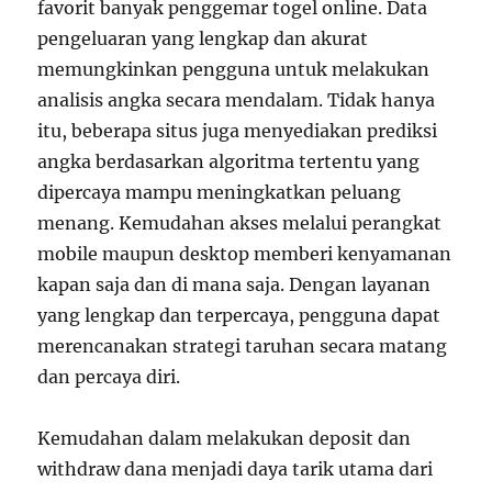
favorit banyak penggemar togel online. Data
pengeluaran yang lengkap dan akurat
memungkinkan pengguna untuk melakukan
analisis angka secara mendalam. Tidak hanya
itu, beberapa situs juga menyediakan prediksi
angka berdasarkan algoritma tertentu yang
dipercaya mampu meningkatkan peluang
menang. Kemudahan akses melalui perangkat
mobile maupun desktop memberi kenyamanan
kapan saja dan di mana saja. Dengan layanan
yang lengkap dan terpercaya, pengguna dapat
merencanakan strategi taruhan secara matang
dan percaya diri.
Kemudahan dalam melakukan deposit dan
withdraw dana menjadi daya tarik utama dari