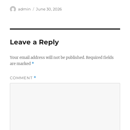
Author
Posted
admin
June 30, 2026
on
Leave a Reply
Your email address will not be published.
Required fields
are marked
*
COMMENT
*