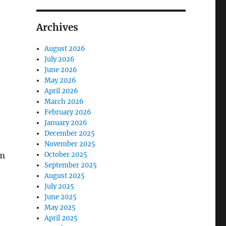
Archives
August 2026
July 2026
June 2026
May 2026
April 2026
March 2026
February 2026
January 2026
December 2025
November 2025
em
October 2025
September 2025
August 2025
July 2025
June 2025
May 2025
April 2025