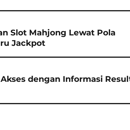
 Slot Mahjong Lewat Pola
ru Jackpot
Akses dengan Informasi Resul