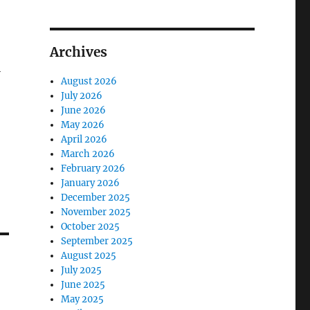
Archives
i
August 2026
July 2026
June 2026
May 2026
April 2026
March 2026
February 2026
January 2026
December 2025
November 2025
October 2025
September 2025
August 2025
July 2025
June 2025
May 2025