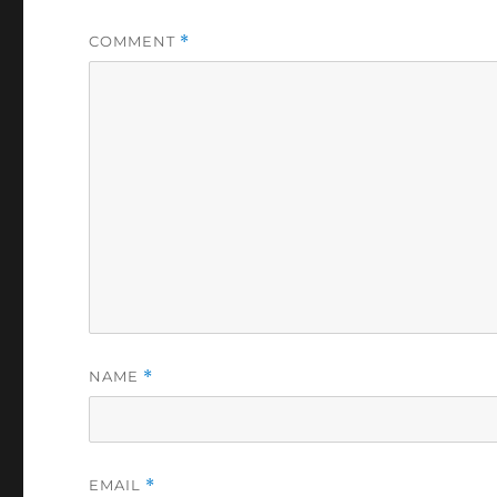
COMMENT
*
NAME
*
EMAIL
*