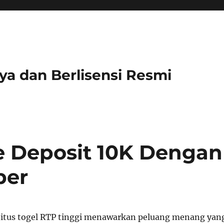
aya dan Berlisensi Resmi
ne Deposit 10K Dengan
ber
itus togel RTP tinggi menawarkan peluang menang yan