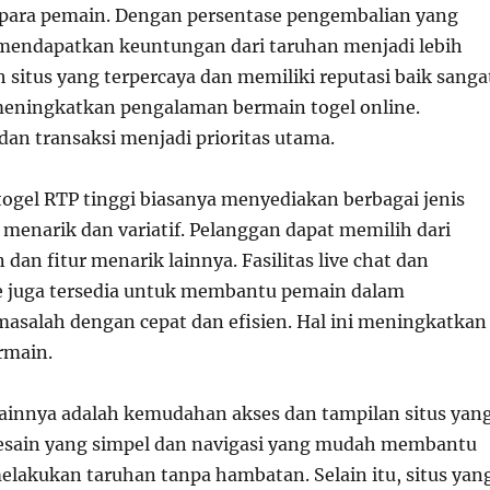
i para pemain. Dengan persentase pengembalian yang
 mendapatkan keuntungan dari taruhan menjadi lebih
 situs yang terpercaya dan memiliki reputasi baik sanga
eningkatkan pengalaman bermain togel online.
an transaksi menjadi prioritas utama.
s togel RTP tinggi biasanya menyediakan berbagai jenis
menarik dan variatif. Pelanggan dapat memilih dari
 dan fitur menarik lainnya. Fasilitas live chat dan
e juga tersedia untuk membantu pemain dalam
asalah dengan cepat dan efisien. Hal ini meningkatkan
rmain.
lainnya adalah kemudahan akses dan tampilan situs yan
Desain yang simpel dan navigasi yang mudah membantu
lakukan taruhan tanpa hambatan. Selain itu, situs yan