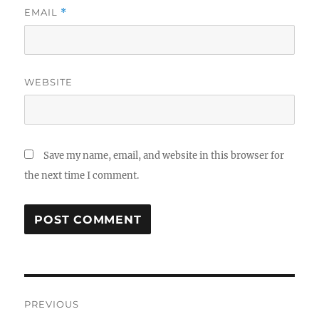
EMAIL
*
WEBSITE
Save my name, email, and website in this browser for
the next time I comment.
Post
PREVIOUS