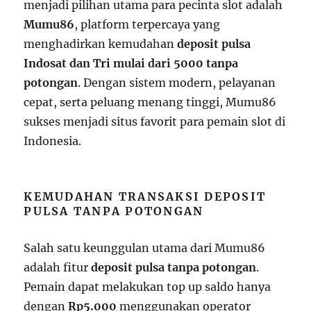
menjadi pilihan utama para pecinta slot adalah
Mumu86
, platform terpercaya yang
menghadirkan kemudahan
deposit pulsa
Indosat dan Tri mulai dari 5000 tanpa
potongan
. Dengan sistem modern, pelayanan
cepat, serta peluang menang tinggi, Mumu86
sukses menjadi situs favorit para pemain slot di
Indonesia.
KEMUDAHAN TRANSAKSI DEPOSIT
PULSA TANPA POTONGAN
Salah satu keunggulan utama dari Mumu86
adalah fitur
deposit pulsa tanpa potongan
.
Pemain dapat melakukan top up saldo hanya
dengan
Rp5.000
menggunakan operator