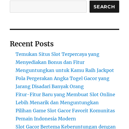
SEARCH
Recent Posts
Temukan Situs Slot Terpercaya yang
Menyediakan Bonus dan Fitur
Menguntungkan untuk Kamu Raih Jackpot
Pola Pergerakan Angka Togel Gacor yang
Jarang Disadari Banyak Orang
Fitur-Fitur Baru yang Membuat Slot Online
Lebih Menarik dan Menguntungkan
Pilihan Game Slot Gacor Favorit Komunitas
Pemain Indonesia Modern
Slot Gacor Bertema Keberuntungan dengan