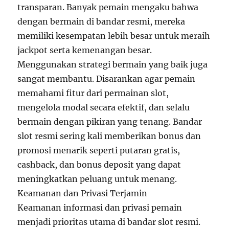
transparan. Banyak pemain mengaku bahwa
dengan bermain di bandar resmi, mereka
memiliki kesempatan lebih besar untuk meraih
jackpot serta kemenangan besar.
Menggunakan strategi bermain yang baik juga
sangat membantu. Disarankan agar pemain
memahami fitur dari permainan slot,
mengelola modal secara efektif, dan selalu
bermain dengan pikiran yang tenang. Bandar
slot resmi sering kali memberikan bonus dan
promosi menarik seperti putaran gratis,
cashback, dan bonus deposit yang dapat
meningkatkan peluang untuk menang.
Keamanan dan Privasi Terjamin
Keamanan informasi dan privasi pemain
menjadi prioritas utama di bandar slot resmi.