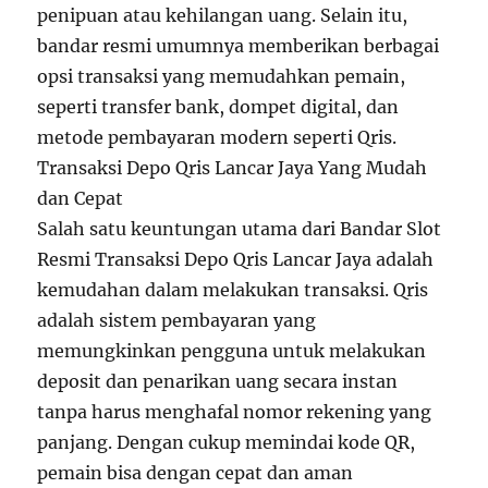
penipuan atau kehilangan uang. Selain itu,
bandar resmi umumnya memberikan berbagai
opsi transaksi yang memudahkan pemain,
seperti transfer bank, dompet digital, dan
metode pembayaran modern seperti Qris.
Transaksi Depo Qris Lancar Jaya Yang Mudah
dan Cepat
Salah satu keuntungan utama dari Bandar Slot
Resmi Transaksi Depo Qris Lancar Jaya adalah
kemudahan dalam melakukan transaksi. Qris
adalah sistem pembayaran yang
memungkinkan pengguna untuk melakukan
deposit dan penarikan uang secara instan
tanpa harus menghafal nomor rekening yang
panjang. Dengan cukup memindai kode QR,
pemain bisa dengan cepat dan aman