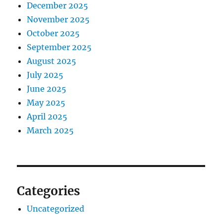
December 2025
November 2025
October 2025
September 2025
August 2025
July 2025
June 2025
May 2025
April 2025
March 2025
Categories
Uncategorized