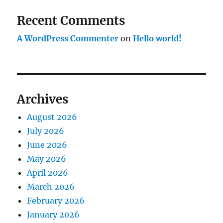
Recent Comments
A WordPress Commenter
on
Hello world!
Archives
August 2026
July 2026
June 2026
May 2026
April 2026
March 2026
February 2026
January 2026