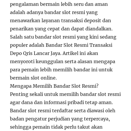
pengalaman bermain lebih seru dan aman
adalah adanya bandar slot resmi yang
menawarkan layanan transaksi deposit dan
penarikan yang cepat dan dapat diandalkan.
Salah satu bandar slot resmi yang kini sedang
populer adalah Bandar Slot Resmi Transaksi
Depo Qris Lancar Jaya. Artikel ini akan
menyoroti keunggulan serta alasan mengapa
para pemain lebih memilih bandar ini untuk
bermain slot online.
Mengapa Memilih Bandar Slot Resmi?
Penting sekali untuk memilih bandar slot resmi
agar dana dan informasi pribadi tetap aman.
Bandar slot resmi terdaftar serta diawasi oleh
badan pengatur perjudian yang terpercaya,
sehingga pemain tidak perlu takut akan