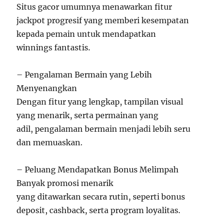
Situs gacor umumnya menawarkan fitur
jackpot progresif yang memberi kesempatan
kepada pemain untuk mendapatkan
winnings fantastis.
– Pengalaman Bermain yang Lebih
Menyenangkan
Dengan fitur yang lengkap, tampilan visual
yang menarik, serta permainan yang
adil, pengalaman bermain menjadi lebih seru
dan memuaskan.
– Peluang Mendapatkan Bonus Melimpah
Banyak promosi menarik
yang ditawarkan secara rutin, seperti bonus
deposit, cashback, serta program loyalitas.