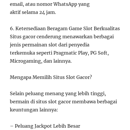
email, atau nomor WhatsApp yang
aktif selama 24 jam.
6. Ketersediaan Beragam Game Slot Berkualitas
Situs gacor cenderung menawarkan berbagai
jenis permainan slot dari penyedia
terkemuka seperti Pragmatic Play, PG Soft,
Microgaming, dan lainnya.
Mengapa Memilih Situs Slot Gacor?
Selain peluang menang yang lebih tinggi,
bermain di situs slot gacor membawa berbagai
keuntungan lainnya:
– Peluang Jackpot Lebih Besar