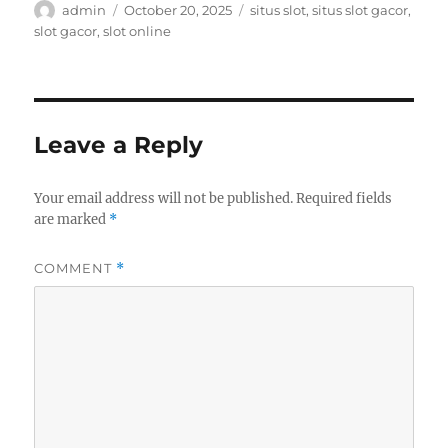
Author
Posted
Tags
admin
October 20, 2025
situs slot
,
situs slot gacor
,
on
slot gacor
,
slot online
Leave a Reply
Your email address will not be published.
Required fields
are marked
*
COMMENT
*