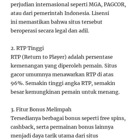
perjudian internasional seperti MGA, PAGCOR,
atau dari pemerintah Indonesia. Lisensi
ini memastikan bahwa situs tersebut
beroperasi secara legal dan adil.
2. RTP Tinggi
RTP (Return to Player) adalah persentase
kemenangan yang diperoleh pemain. Situs
gacor umumnya menawarkan RTP di atas
96%. Semakin tinggi angka RTP, semakin
besar kemungkinan pemain untuk menang.
3. Fitur Bonus Melimpah
Tersedianya berbagai bonus seperti free spins,
cashback, serta permainan bonus lainnya
menjadi daya tarik utama dari situs