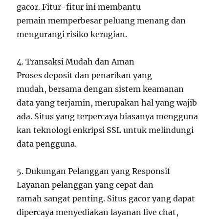
gacor. Fitur-fitur ini membantu
pemain memperbesar peluang menang dan
mengurangi risiko kerugian.
4. Transaksi Mudah dan Aman
Proses deposit dan penarikan yang
mudah, bersama dengan sistem keamanan
data yang terjamin, merupakan hal yang wajib
ada. Situs yang terpercaya biasanya mengguna
kan teknologi enkripsi SSL untuk melindungi
data pengguna.
5. Dukungan Pelanggan yang Responsif
Layanan pelanggan yang cepat dan
ramah sangat penting. Situs gacor yang dapat
dipercaya menyediakan layanan live chat,