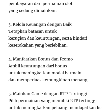
pembayaran dari permainan slot
yang sedang dimainkan.
3. Kelola Keuangan dengan Baik
Tetapkan batasan untuk
kerugian dan keuntungan, serta hindari
keserakahan yang berlebihan.
4. Manfaatkan Bonus dan Promo
Ambil keuntungan dari bonus
untuk meningkatkan modal bermain
dan memperluas kemungkinan menang.
5. Mainkan Game dengan RTP Tertinggi
Pilih permainan yang memiliki RTP tertinggi
untuk meningkatkan peluang mendapatkan ke