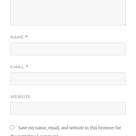
NAME
*
EMAIL
*
WEBSITE
Save my name, email, and website in this browser for