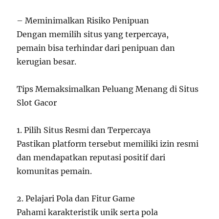
– Meminimalkan Risiko Penipuan
Dengan memilih situs yang terpercaya,
pemain bisa terhindar dari penipuan dan
kerugian besar.
Tips Memaksimalkan Peluang Menang di Situs
Slot Gacor
1. Pilih Situs Resmi dan Terpercaya
Pastikan platform tersebut memiliki izin resmi
dan mendapatkan reputasi positif dari
komunitas pemain.
2. Pelajari Pola dan Fitur Game
Pahami karakteristik unik serta pola