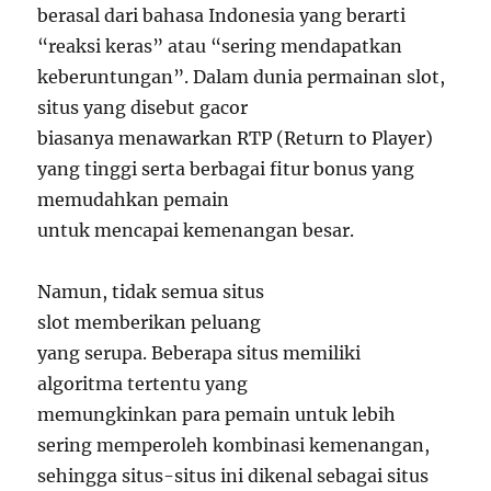
berasal dari bahasa Indonesia yang berarti
“reaksi keras” atau “sering mendapatkan
keberuntungan”. Dalam dunia permainan slot,
situs yang disebut gacor
biasanya menawarkan RTP (Return to Player)
yang tinggi serta berbagai fitur bonus yang
memudahkan pemain
untuk mencapai kemenangan besar.
Namun, tidak semua situs
slot memberikan peluang
yang serupa. Beberapa situs memiliki
algoritma tertentu yang
memungkinkan para pemain untuk lebih
sering memperoleh kombinasi kemenangan,
sehingga situs-situs ini dikenal sebagai situs