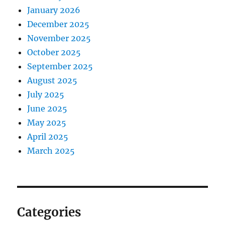
January 2026
December 2025
November 2025
October 2025
September 2025
August 2025
July 2025
June 2025
May 2025
April 2025
March 2025
Categories