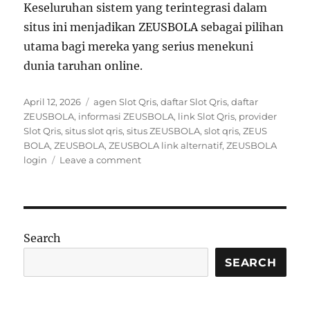
Keseluruhan sistem yang terintegrasi dalam
situs ini menjadikan ZEUSBOLA sebagai pilihan
utama bagi mereka yang serius menekuni
dunia taruhan online.
Posted
Tags
April 12, 2026
agen Slot Qris
,
daftar Slot Qris
,
daftar
on
ZEUSBOLA
,
informasi ZEUSBOLA
,
link Slot Qris
,
provider
Slot Qris
,
situs slot qris
,
situs ZEUSBOLA
,
slot qris
,
ZEUS
BOLA
,
ZEUSBOLA
,
ZEUSBOLA link alternatif
,
ZEUSBOLA
on
login
Leave a comment
Gunakan
Agen
Slot
Qris
Terpercaya
Search
untuk
Pengalaman
SEARCH
Optimal