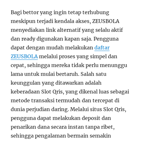
Bagi bettor yang ingin tetap terhubung
meskipun terjadi kendala akses, ZEUSBOLA
menyediakan link alternatif yang selalu aktif
dan ready digunakan kapan saja. Pengguna
dapat dengan mudah melakukan
daftar
ZEUSBOLA
melalui proses yang simpel dan
cepat, sehingga mereka tidak perlu menunggu
lama untuk mulai bertaruh. Salah satu
keunggulan yang ditawarkan adalah
keberadaan Slot Qris, yang dikenal luas sebagai
metode transaksi termudah dan tercepat di
dunia perjudian daring. Melalui situs Slot Qris,
pengguna dapat melakukan deposit dan
penarikan dana secara instan tanpa ribet,
sehingga pengalaman bermain semakin