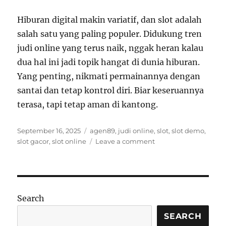
Hiburan digital makin variatif, dan slot adalah
salah satu yang paling populer. Didukung tren
judi online yang terus naik, nggak heran kalau
dua hal ini jadi topik hangat di dunia hiburan.
Yang penting, nikmati permainannya dengan
santai dan tetap kontrol diri. Biar keseruannya
terasa, tapi tetap aman di kantong.
Posted
Tags
September 16, 2025
agen89
,
judi online
,
slot
,
slot demo
,
on
on
slot gacor
,
slot online
Leave a comment
Serunya
Dunia
Digital
yang
Bikin
Search
Main
Makin
SEARCH
Nempel