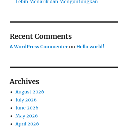
Lebih Menarik dan Menguntungkan
Recent Comments
A WordPress Commenter
on
Hello world!
Archives
August 2026
July 2026
June 2026
May 2026
April 2026