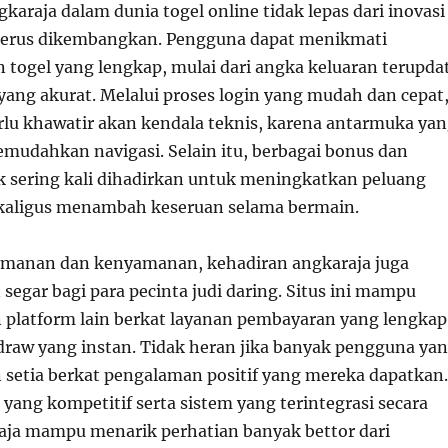
karaja dalam dunia togel online tidak lepas dari inovasi
 terus dikembangkan. Pengguna dapat menikmati
 togel yang lengkap, mulai dari angka keluaran terupda
yang akurat. Melalui proses login yang mudah dan cepat
rlu khawatir akan kendala teknis, karena antarmuka ya
emudahkan navigasi. Selain itu, berbagai bonus dan
 sering kali dihadirkan untuk meningkatkan peluang
aligus menambah keseruan selama bermain.
amanan dan kenyamanan, kehadiran angkaraja juga
egar bagi para pecinta judi daring. Situs ini mampu
 platform lain berkat layanan pembayaran yang lengkap
draw yang instan. Tidak heran jika banyak pengguna ya
 setia berkat pengalaman positif yang mereka dapatkan.
yang kompetitif serta sistem yang terintegrasi secara
aja mampu menarik perhatian banyak bettor dari