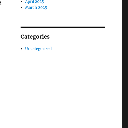
April 2025
i
March 2025
Categories
Uncategorized