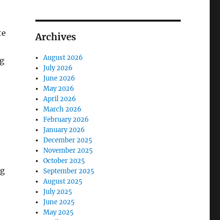
te
Archives
,
August 2026
ng
July 2026
June 2026
May 2026
April 2026
March 2026
February 2026
January 2026
December 2025
November 2025
October 2025
ng
September 2025
August 2025
July 2025
June 2025
May 2025