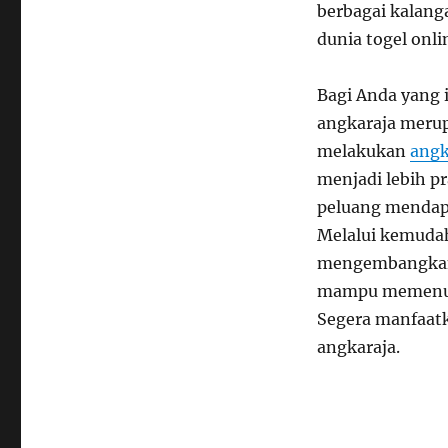
berbagai kalang
dunia togel onli
Bagi Anda yang 
angkaraja merup
melakukan
angk
menjadi lebih pr
peluang mendapa
Melalui kemudaha
mengembangkan r
mampu memenuhi 
Segera manfaatk
angkaraja.