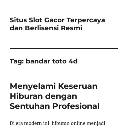
Situs Slot Gacor Terpercaya
dan Berlisensi Resmi
Tag:
bandar toto 4d
Menyelami Keseruan
Hiburan dengan
Sentuhan Profesional
Di era modern ini, hiburan online menjadi