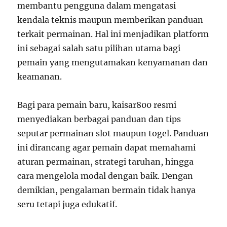
membantu pengguna dalam mengatasi
kendala teknis maupun memberikan panduan
terkait permainan. Hal ini menjadikan platform
ini sebagai salah satu pilihan utama bagi
pemain yang mengutamakan kenyamanan dan
keamanan.
Bagi para pemain baru, kaisar800 resmi
menyediakan berbagai panduan dan tips
seputar permainan slot maupun togel. Panduan
ini dirancang agar pemain dapat memahami
aturan permainan, strategi taruhan, hingga
cara mengelola modal dengan baik. Dengan
demikian, pengalaman bermain tidak hanya
seru tetapi juga edukatif.