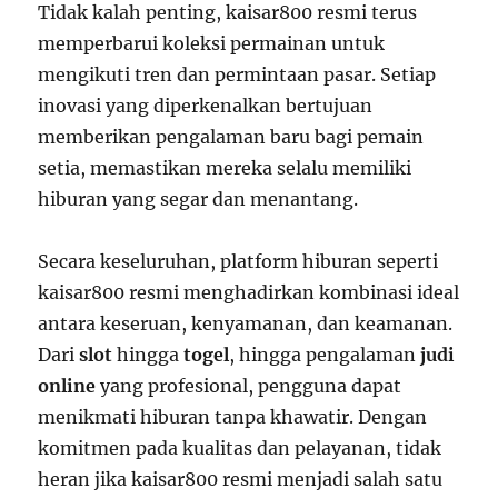
Tidak kalah penting, kaisar800 resmi terus
memperbarui koleksi permainan untuk
mengikuti tren dan permintaan pasar. Setiap
inovasi yang diperkenalkan bertujuan
memberikan pengalaman baru bagi pemain
setia, memastikan mereka selalu memiliki
hiburan yang segar dan menantang.
Secara keseluruhan, platform hiburan seperti
kaisar800 resmi menghadirkan kombinasi ideal
antara keseruan, kenyamanan, dan keamanan.
Dari
slot
hingga
togel
, hingga pengalaman
judi
online
yang profesional, pengguna dapat
menikmati hiburan tanpa khawatir. Dengan
komitmen pada kualitas dan pelayanan, tidak
heran jika kaisar800 resmi menjadi salah satu