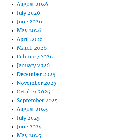
August 2026
July 2026
June 2026
May 2026
April 2026
March 2026
February 2026
January 2026
December 2025
November 2025
October 2025
September 2025
August 2025
July 2025
June 2025
May 2025