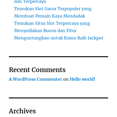
dan Terpercaya
Temukan Slot Gacor Terpopuler yang
Membuat Pemain Kaya Mendadak
Temukan Situs Slot Terpercaya yang
Menyediakan Bonus dan Fitur
Menguntungkan untuk Kamu Raih Jackpot
Recent Comments
A WordPress Commenter
on
Hello world!
Archives