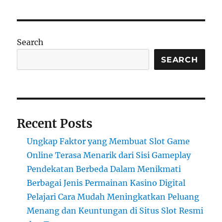
Menang
Slot
Lebih
Tinggi
Search
di
Situs
SEARCH
Slot
Gacor
yang
Terbukti
Recent Posts
Ungkap Faktor yang Membuat Slot Game
Online Terasa Menarik dari Sisi Gameplay
Pendekatan Berbeda Dalam Menikmati
Berbagai Jenis Permainan Kasino Digital
Pelajari Cara Mudah Meningkatkan Peluang
Menang dan Keuntungan di Situs Slot Resmi