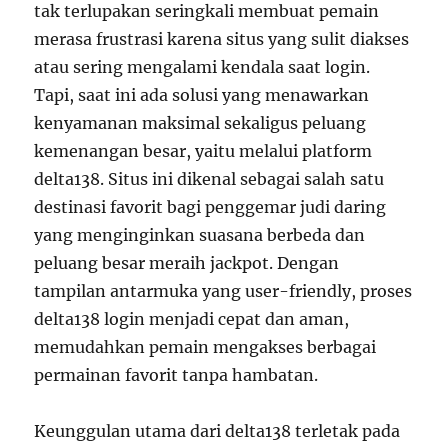
tak terlupakan seringkali membuat pemain
merasa frustrasi karena situs yang sulit diakses
atau sering mengalami kendala saat login.
Tapi, saat ini ada solusi yang menawarkan
kenyamanan maksimal sekaligus peluang
kemenangan besar, yaitu melalui platform
delta138. Situs ini dikenal sebagai salah satu
destinasi favorit bagi penggemar judi daring
yang menginginkan suasana berbeda dan
peluang besar meraih jackpot. Dengan
tampilan antarmuka yang user-friendly, proses
delta138 login menjadi cepat dan aman,
memudahkan pemain mengakses berbagai
permainan favorit tanpa hambatan.
Keunggulan utama dari delta138 terletak pada