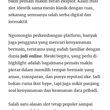
bikin pemain makin betah eksplor. Kalau dulu
slot identik sama mesin klasik dengan tuas,
sekarang semuanya udah serba digital dan
interaktif.
Ngomongin perkembangan platform, banyak
juga pengguna yang mencari kenyamanan
bermain, terutama yang sudah familiar dengan
dunia
judi online
. Meski begitu, yang perlu di-
highlight adalah bagaimana pemain makin
pintar dalam memilih tempat bermain yang
aman, transparan, dan punya reputasi oke. Jadi
bukan cuma ikut hype, tapi juga mikir panjang
soal kenyamanan dan keamanan data pribadi.
Salah satu alasan slot tetap populer sampai