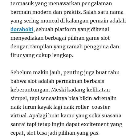
termasuk yang menawarkan pengalaman
bermain modern dan praktis. Salah satu nama
yang sering muncul di kalangan pemain adalah
dorahoki
, sebuah platform yang dikenal
menyediakan berbagai pilihan game slot
dengan tampilan yang ramah pengguna dan
fitur yang cukup lengkap.
Sebelum makin jauh, penting juga buat tahu
bahwa slot adalah permainan berbasis
keberuntungan. Meski kadang kelihatan
simpel, tapi sensasinya bisa bikin adrenalin
naik turun kayak lagi naik roller-coaster
virtual. Apalagi buat kamu yang suka suasana
santai tapi tetap ingin dapat excitement yang
cepat, slot bisa jadi pilihan yang pas.