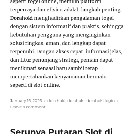
seperti togel online, memilih platform
terpercaya dan efisien adalah langkah penting.
Dorahoki
menghadirkan pengalaman togel
dengan sistem informatif dan praktis, sehingga
kebutuhan pengguna yang menginginkan
solusi ringkas, aman, dan lengkap dapat
terpenuhi. Dengan akses cepat, informasi jelas,
dan fitur penunjang strategi, pemain dapat
menikmati sensasi baru sambil tetap
mempertahankan kenyamanan bermain
seperti di slot online.
Posted
Tags
January 16, 2026
dora hoki
,
dorahoki
,
dorahoki login
on
on
Leave a comment
Mengenal
Fitur
Auto
Serunya Putaran Slot di
Bet