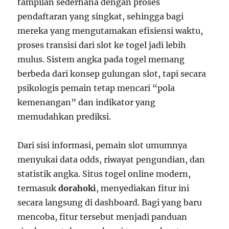
tampilan sederhana dengan proses
pendaftaran yang singkat, sehingga bagi
mereka yang mengutamakan efisiensi waktu,
proses transisi dari slot ke togel jadi lebih
mulus. Sistem angka pada togel memang
berbeda dari konsep gulungan slot, tapi secara
psikologis pemain tetap mencari “pola
kemenangan” dan indikator yang
memudahkan prediksi.
Dari sisi informasi, pemain slot umumnya
menyukai data odds, riwayat pengundian, dan
statistik angka. Situs togel online modern,
termasuk
dorahoki
, menyediakan fitur ini
secara langsung di dashboard. Bagi yang baru
mencoba, fitur tersebut menjadi panduan