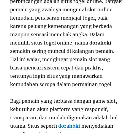
perbincangan adalah situs togel online. Banyak
pemain yang awalnya mengenal slot online
kemudian penasaran menjajal togel, baik
karena peluang kemenangan yang berbeda
maupun sensasi menebak angka. Dalam
memilih situs togel online, nama
dorahoki
semakin sering muncul di kalangan pemain.
Hal ini wajar, mengingat pemain slot yang
biasa mencari sistem cepat dan praktis,
tentunya ingin situs yang menawarkan
kemudahan serupa dalam permainan togel.
Bagi pemain yang terbiasa dengan game slot,
kebutuhan akan platform yang responsif,
transparan, dan mudah digunakan adalah hal
utama. Situs seperti
dorahoki
menyediakan