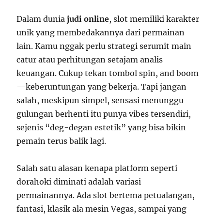
Dalam dunia
judi online
, slot memiliki karakter
unik yang membedakannya dari permainan
lain. Kamu nggak perlu strategi serumit main
catur atau perhitungan setajam analis
keuangan. Cukup tekan tombol spin, and boom
—keberuntungan yang bekerja. Tapi jangan
salah, meskipun simpel, sensasi menunggu
gulungan berhenti itu punya vibes tersendiri,
sejenis “deg-degan estetik” yang bisa bikin
pemain terus balik lagi.
Salah satu alasan kenapa platform seperti
dorahoki diminati adalah variasi
permainannya. Ada slot bertema petualangan,
fantasi, klasik ala mesin Vegas, sampai yang