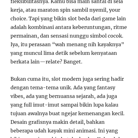
fleksibilitasnya. Kamu bisa main santai di sela
kerja, atau maraton spin sambil nyemil, your
choice. Tapi yang bikin slot beda dari game lain
adalah kombinasi antara keberuntungan, ritme
permainan, dan sensasi nunggu simbol cocok.
Iya, itu perasaan “wah menang nih kayaknya”
yang muncul lima detik sebelum kenyataan
berkata lain—relate? Banget.
Bukan cuma itu, slot modern juga sering hadir
dengan tema-tema unik. Ada yang fantasy
vibes, ada yang bernuansa sejarah, ada juga
yang full imut-imut sampai bikin lupa kalau
tujuan awalnya buat ngejar kemenangan kecil.
Desain grafisnya makin detail, bahkan
beberapa udah kayak mini animasi. Ini yang