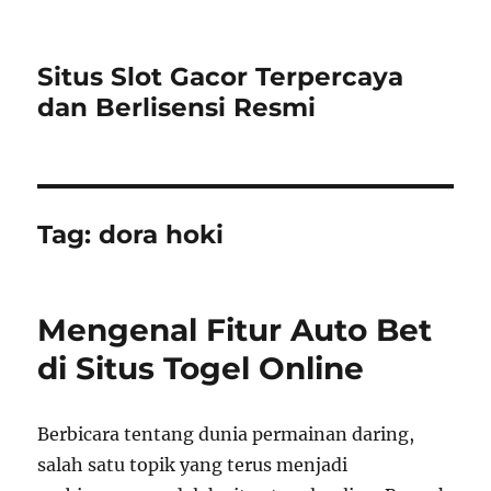
Situs Slot Gacor Terpercaya
dan Berlisensi Resmi
Tag:
dora hoki
Mengenal Fitur Auto Bet
di Situs Togel Online
Berbicara tentang dunia permainan daring,
salah satu topik yang terus menjadi