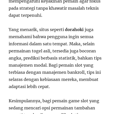
mempengaruhi keyakinan pemain agar fokus
pada strategi tanpa khawatir masalah teknis
dapat terpenuhi.
Yang menarik, situs seperti
dorahoki
juga
memahami bahwa pengguna ingin semua
informasi dalam satu tempat. Maka, selain
permainan togel asli, tersedia juga bocoran
angka, prediksi berbasis statistik, bahkan tips
manajemen modal. Bagi pemain slot yang
terbiasa dengan manajemen bankroll, tips ini
selaras dengan kebiasaan mereka, membuat
adaptasi lebih cepat.
Kesimpulannya, bagi pemain game slot yang
sedang mencari opsi permainan tambahan