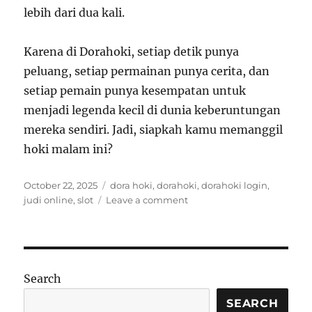
lebih dari dua kali.
Karena di Dorahoki, setiap detik punya
peluang, setiap permainan punya cerita, dan
setiap pemain punya kesempatan untuk
menjadi legenda kecil di dunia keberuntungan
mereka sendiri. Jadi, siapkah kamu memanggil
hoki malam ini?
Posted
Tags
October 22, 2025
dora hoki
,
dorahoki
,
dorahoki login
,
on
on
judi online
,
slot
Leave a comment
Keberuntungan
Tak
Datang
Dua
Kali,
Search
Kecuali
di
SEARCH