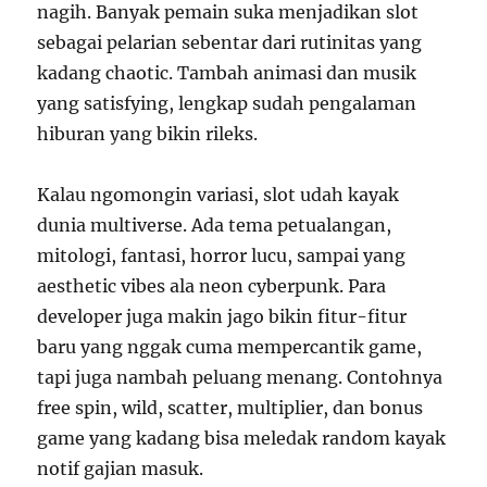
nagih. Banyak pemain suka menjadikan slot
sebagai pelarian sebentar dari rutinitas yang
kadang chaotic. Tambah animasi dan musik
yang satisfying, lengkap sudah pengalaman
hiburan yang bikin rileks.
Kalau ngomongin variasi, slot udah kayak
dunia multiverse. Ada tema petualangan,
mitologi, fantasi, horror lucu, sampai yang
aesthetic vibes ala neon cyberpunk. Para
developer juga makin jago bikin fitur-fitur
baru yang nggak cuma mempercantik game,
tapi juga nambah peluang menang. Contohnya
free spin, wild, scatter, multiplier, dan bonus
game yang kadang bisa meledak random kayak
notif gajian masuk.