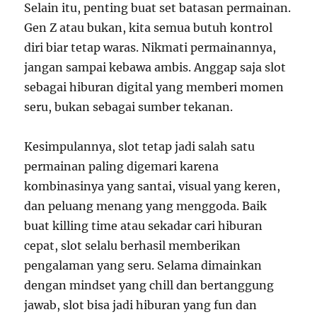
Selain itu, penting buat set batasan permainan.
Gen Z atau bukan, kita semua butuh kontrol
diri biar tetap waras. Nikmati permainannya,
jangan sampai kebawa ambis. Anggap saja slot
sebagai hiburan digital yang memberi momen
seru, bukan sebagai sumber tekanan.
Kesimpulannya, slot tetap jadi salah satu
permainan paling digemari karena
kombinasinya yang santai, visual yang keren,
dan peluang menang yang menggoda. Baik
buat killing time atau sekadar cari hiburan
cepat, slot selalu berhasil memberikan
pengalaman yang seru. Selama dimainkan
dengan mindset yang chill dan bertanggung
jawab, slot bisa jadi hiburan yang fun dan