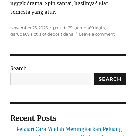
nggak drama. Spin santai, hasilnya? Biar
semesta yang atur.
Posted
Tags
November 25, 2025
garuda69
,
garuda69 login
,
on
on
garuda69 slot
,
slot deposit dana
Leave a comment
Sensasi
Menang
yang
Bikin
Pemain
Search
Selalu
Kembali
SEARCH
ke
Mesin
Slot
Recent Posts
Pelajari Cara Mudah Meningkatkan Peluang