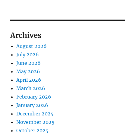
Archives
August 2026
July 2026
June 2026
May 2026
April 2026
March 2026
February 2026
January 2026
December 2025
November 2025
October 2025