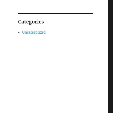
Categories
Uncategorized