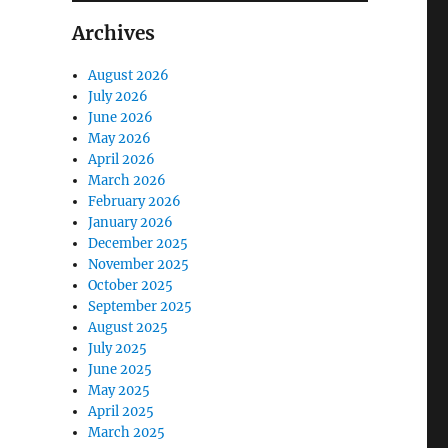
Archives
August 2026
July 2026
June 2026
May 2026
April 2026
March 2026
February 2026
January 2026
December 2025
November 2025
October 2025
September 2025
August 2025
July 2025
June 2025
May 2025
April 2025
March 2025