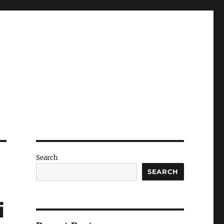
Search
SEARCH
i