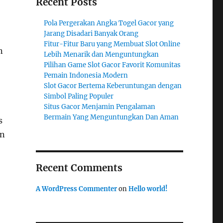
Recent Posts
Pola Pergerakan Angka Togel Gacor yang
Jarang Disadari Banyak Orang
Fitur-Fitur Baru yang Membuat Slot Online
n
Lebih Menarik dan Menguntungkan
Pilihan Game Slot Gacor Favorit Komunitas
Pemain Indonesia Modern
Slot Gacor Bertema Keberuntungan dengan
Simbol Paling Populer
Situs Gacor Menjamin Pengalaman
Bermain Yang Menguntungkan Dan Aman
s
an
Recent Comments
A WordPress Commenter
on
Hello world!