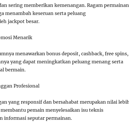
 dan sering memberikan kemenangan. Ragam permainan
uga menambah keseruan serta peluang
h jackpot besar.
omosi Menarik
umnya menawarkan bonus deposit, cashback, free spins,
nnya yang dapat meningkatkan peluang menang serta
l bermain.
nggan Profesional
an yang responsif dan bersahabat merupakan nilai lebi
i, membantu pemain menyelesaikan isu teknis
 informasi seputar permainan.