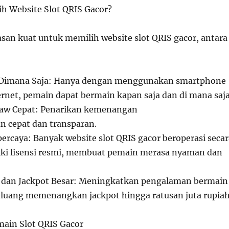
h Website Slot QRIS Gacor?
asan kuat untuk memilih website slot QRIS gacor, antara
Dimana Saja: Hanya dengan menggunakan smartphone
ernet, pemain dapat bermain kapan saja dan di mana saja
raw Cepat: Penarikan kemenangan
n cepat dan transparan.
ercaya: Banyak website slot QRIS gacor beroperasi secar
iki lisensi resmi, membuat pemain merasa nyaman dan
ot dan Jackpot Besar: Meningkatkan pengalaman bermain
luang memenangkan jackpot hingga ratusan juta rupiah
main Slot QRIS Gacor