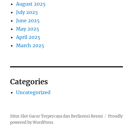
August 2025
July 2025
June 2025
May 2025
April 2025
March 2025
Categories
Uncategorized
Situs Slot Gacor Terpercaya dan Berlisensi Resmi
Proudly
powered by WordPress