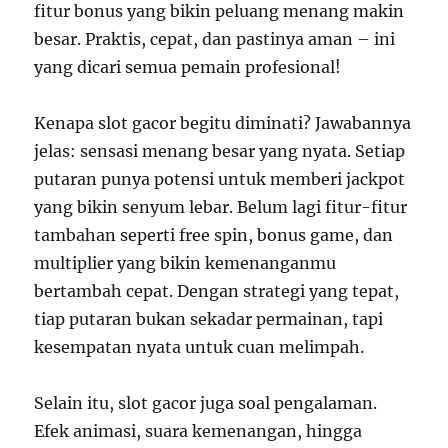
fitur bonus yang bikin peluang menang makin
besar. Praktis, cepat, dan pastinya aman – ini
yang dicari semua pemain profesional!
Kenapa slot gacor begitu diminati? Jawabannya
jelas: sensasi menang besar yang nyata. Setiap
putaran punya potensi untuk memberi jackpot
yang bikin senyum lebar. Belum lagi fitur-fitur
tambahan seperti free spin, bonus game, dan
multiplier yang bikin kemenanganmu
bertambah cepat. Dengan strategi yang tepat,
tiap putaran bukan sekadar permainan, tapi
kesempatan nyata untuk cuan melimpah.
Selain itu, slot gacor juga soal pengalaman.
Efek animasi, suara kemenangan, hingga