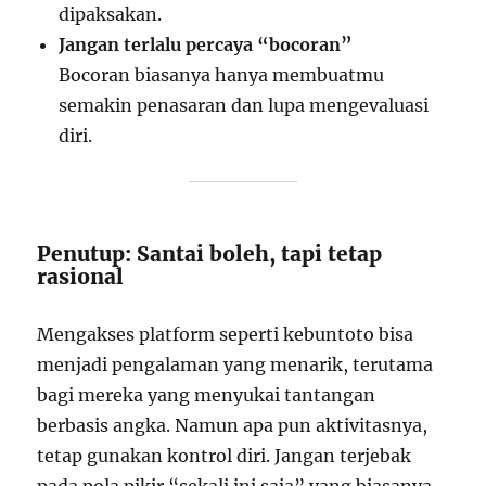
dipaksakan.
Jangan terlalu percaya “bocoran”
Bocoran biasanya hanya membuatmu
semakin penasaran dan lupa mengevaluasi
diri.
Penutup: Santai boleh, tapi tetap
rasional
Mengakses platform seperti kebuntoto bisa
menjadi pengalaman yang menarik, terutama
bagi mereka yang menyukai tantangan
berbasis angka. Namun apa pun aktivitasnya,
tetap gunakan kontrol diri. Jangan terjebak