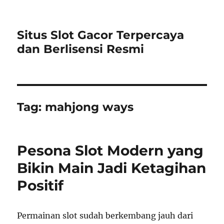
Situs Slot Gacor Terpercaya
dan Berlisensi Resmi
Tag:
mahjong ways
Pesona Slot Modern yang
Bikin Main Jadi Ketagihan
Positif
Permainan slot sudah berkembang jauh dari