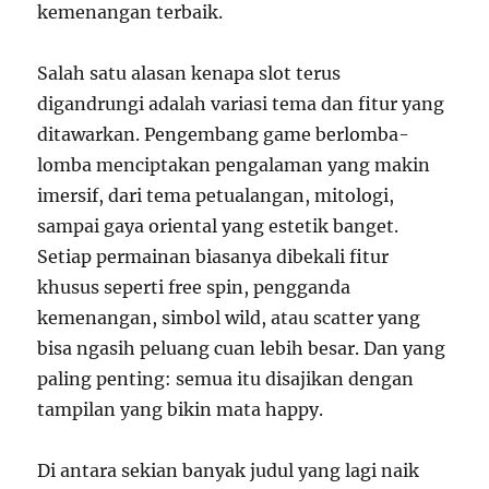
kemenangan terbaik.
Salah satu alasan kenapa slot terus
digandrungi adalah variasi tema dan fitur yang
ditawarkan. Pengembang game berlomba-
lomba menciptakan pengalaman yang makin
imersif, dari tema petualangan, mitologi,
sampai gaya oriental yang estetik banget.
Setiap permainan biasanya dibekali fitur
khusus seperti free spin, pengganda
kemenangan, simbol wild, atau scatter yang
bisa ngasih peluang cuan lebih besar. Dan yang
paling penting: semua itu disajikan dengan
tampilan yang bikin mata happy.
Di antara sekian banyak judul yang lagi naik