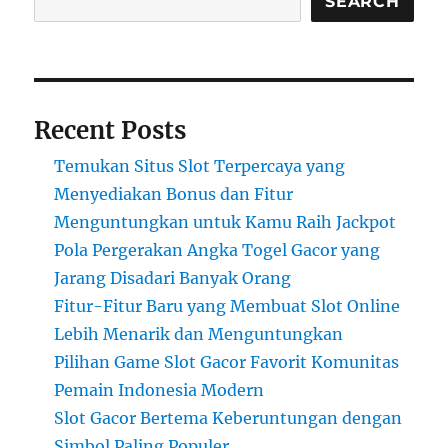
SEARCH
Modern
Recent Posts
Temukan Situs Slot Terpercaya yang
Menyediakan Bonus dan Fitur
Menguntungkan untuk Kamu Raih Jackpot
Pola Pergerakan Angka Togel Gacor yang
Jarang Disadari Banyak Orang
Fitur-Fitur Baru yang Membuat Slot Online
Lebih Menarik dan Menguntungkan
Pilihan Game Slot Gacor Favorit Komunitas
Pemain Indonesia Modern
Slot Gacor Bertema Keberuntungan dengan
Simbol Paling Populer