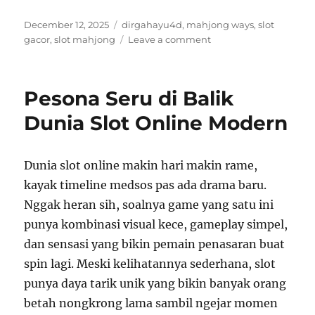
Posted
Tags
December 12, 2025
dirgahayu4d
,
mahjong ways
,
slot
on
on
gacor
,
slot mahjong
Leave a comment
Pesona
Slot
Modern
Pesona Seru di Balik
yang
Bikin
Dunia Slot Online Modern
Main
Jadi
Ketagihan
Dunia slot online makin hari makin rame,
Positif
kayak timeline medsos pas ada drama baru.
Nggak heran sih, soalnya game yang satu ini
punya kombinasi visual kece, gameplay simpel,
dan sensasi yang bikin pemain penasaran buat
spin lagi. Meski kelihatannya sederhana, slot
punya daya tarik unik yang bikin banyak orang
betah nongkrong lama sambil ngejar momen