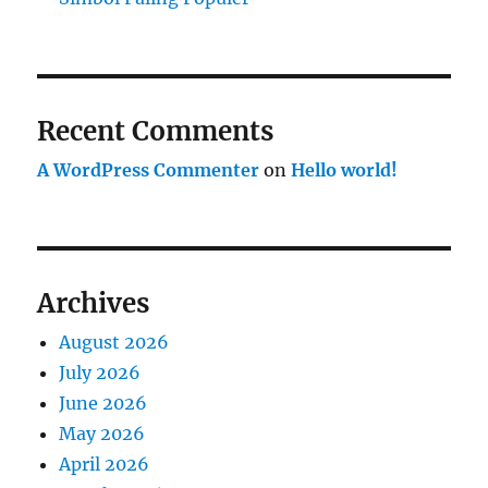
Recent Comments
A WordPress Commenter
on
Hello world!
Archives
August 2026
July 2026
June 2026
May 2026
April 2026