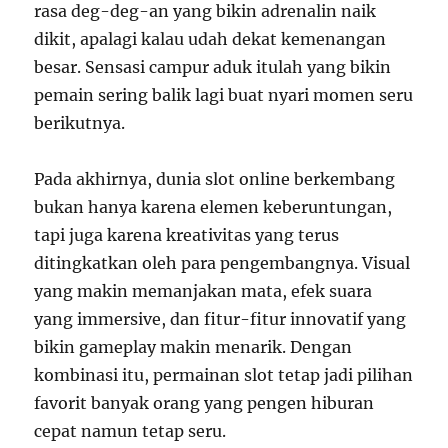
rasa deg-deg-an yang bikin adrenalin naik
dikit, apalagi kalau udah dekat kemenangan
besar. Sensasi campur aduk itulah yang bikin
pemain sering balik lagi buat nyari momen seru
berikutnya.
Pada akhirnya, dunia slot online berkembang
bukan hanya karena elemen keberuntungan,
tapi juga karena kreativitas yang terus
ditingkatkan oleh para pengembangnya. Visual
yang makin memanjakan mata, efek suara
yang immersive, dan fitur-fitur innovatif yang
bikin gameplay makin menarik. Dengan
kombinasi itu, permainan slot tetap jadi pilihan
favorit banyak orang yang pengen hiburan
cepat namun tetap seru.