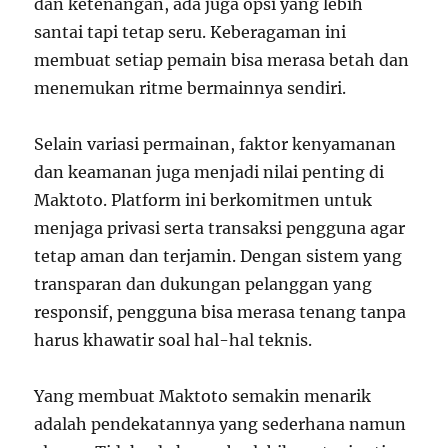
dan ketenangan, ada juga opsi yang lebih
santai tapi tetap seru. Keberagaman ini
membuat setiap pemain bisa merasa betah dan
menemukan ritme bermainnya sendiri.
Selain variasi permainan, faktor kenyamanan
dan keamanan juga menjadi nilai penting di
Maktoto. Platform ini berkomitmen untuk
menjaga privasi serta transaksi pengguna agar
tetap aman dan terjamin. Dengan sistem yang
transparan dan dukungan pelanggan yang
responsif, pengguna bisa merasa tenang tanpa
harus khawatir soal hal-hal teknis.
Yang membuat Maktoto semakin menarik
adalah pendekatannya yang sederhana namun