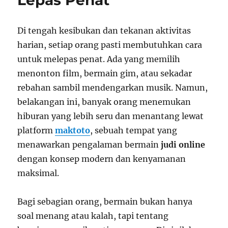
Lepas Penat
Membantu
Anda
Menang
Di tengah kesibukan dan tekanan aktivitas
Lebih
harian, setiap orang pasti membutuhkan cara
Mudah
untuk melepas penat. Ada yang memilih
menonton film, bermain gim, atau sekadar
rebahan sambil mendengarkan musik. Namun,
belakangan ini, banyak orang menemukan
hiburan yang lebih seru dan menantang lewat
platform
maktoto
, sebuah tempat yang
menawarkan pengalaman bermain
judi online
dengan konsep modern dan kenyamanan
maksimal.
Bagi sebagian orang, bermain bukan hanya
soal menang atau kalah, tapi tentang