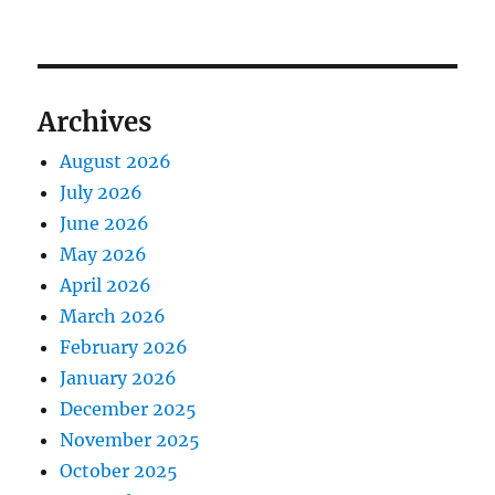
Archives
August 2026
July 2026
June 2026
May 2026
April 2026
March 2026
February 2026
January 2026
December 2025
November 2025
October 2025