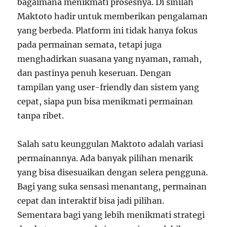
bagaimana menikmati prosesnya. Di sinilah
Maktoto hadir untuk memberikan pengalaman
yang berbeda. Platform ini tidak hanya fokus
pada permainan semata, tetapi juga
menghadirkan suasana yang nyaman, ramah,
dan pastinya penuh keseruan. Dengan
tampilan yang user-friendly dan sistem yang
cepat, siapa pun bisa menikmati permainan
tanpa ribet.
Salah satu keunggulan Maktoto adalah variasi
permainannya. Ada banyak pilihan menarik
yang bisa disesuaikan dengan selera pengguna.
Bagi yang suka sensasi menantang, permainan
cepat dan interaktif bisa jadi pilihan.
Sementara bagi yang lebih menikmati strategi