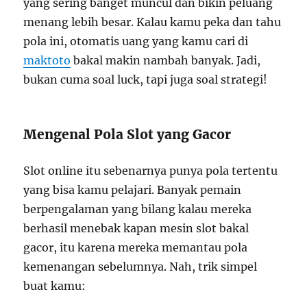
yang sering banget muncul dan bikin peluang
menang lebih besar. Kalau kamu peka dan tahu
pola ini, otomatis uang yang kamu cari di
maktoto
bakal makin nambah banyak. Jadi,
bukan cuma soal luck, tapi juga soal strategi!
Mengenal Pola Slot yang Gacor
Slot online itu sebenarnya punya pola tertentu
yang bisa kamu pelajari. Banyak pemain
berpengalaman yang bilang kalau mereka
berhasil menebak kapan mesin slot bakal
gacor, itu karena mereka memantau pola
kemenangan sebelumnya. Nah, trik simpel
buat kamu: