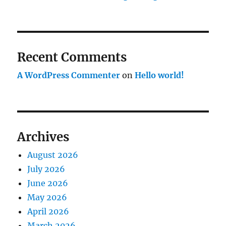
Recent Comments
A WordPress Commenter
on
Hello world!
Archives
August 2026
July 2026
June 2026
May 2026
April 2026
March 2026