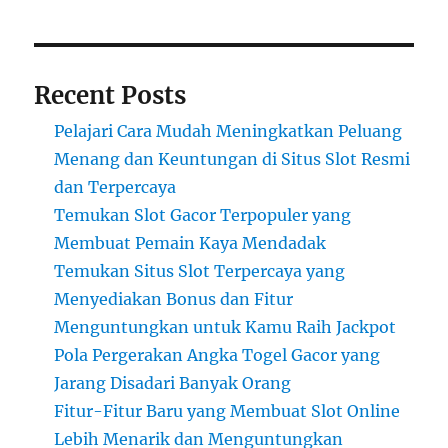
Berhasil
Mengubah
Modal
Menjadi
Recent Posts
Profit
Besar
Pelajari Cara Mudah Meningkatkan Peluang
Menang dan Keuntungan di Situs Slot Resmi
dan Terpercaya
Temukan Slot Gacor Terpopuler yang
Membuat Pemain Kaya Mendadak
Temukan Situs Slot Terpercaya yang
Menyediakan Bonus dan Fitur
Menguntungkan untuk Kamu Raih Jackpot
Pola Pergerakan Angka Togel Gacor yang
Jarang Disadari Banyak Orang
Fitur-Fitur Baru yang Membuat Slot Online
Lebih Menarik dan Menguntungkan