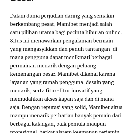
Dalam dunia perjudian daring yang semakin
berkembang pesat, Mamibet menjadi salah
satu pilihan utama bagi pecinta hiburan online.
Situs ini menawarkan pengalaman bermain
yang mengasyikkan dan penuh tantangan, di
mana pengguna dapat menikmati berbagai
permainan menarik dengan peluang
kemenangan besar. Mamibet dikenal karena
layanan yang ramah pengguna, desain yang
menarik, serta fitur-fitur inovatif yang
memudahkan akses kapan saja dan di mana
saja. Dengan reputasi yang solid, Mamibet situs
mampu menarik perhatian banyak pemain dari
berbagai kalangan, baik pemula maupun
profesional, berkat sistem keamanan terjamin