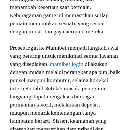
menambah keseruan saat bermain.
Keberagaman game ini memastikan setiap
pemain menemukan sesuatu yang sesuai
dengan minat dan gaya bermain mereka.
Proses login ke Mamibet menjadi langkah awal
yang penting untuk menikmati semua layanan
yang disediakan.
mamibet login
dilakukan
dengan mudah melalui perangkat apa pun, baik
ponsel maupun komputer, selama koneksi
internet stabil. Setelah masuk, pengguna
langsung dapat mengakses berbagai
permainan favorit, melakukan deposit,
maupun menarik kemenangan tanpa
hambatan berarti. Sistem keamanan yang
diterapkan memastikan data pribadi dan