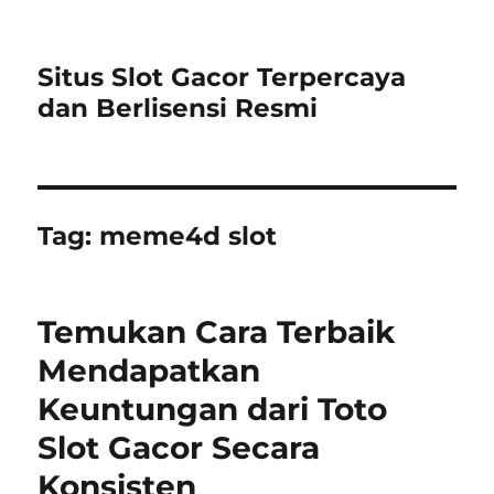
Situs Slot Gacor Terpercaya
dan Berlisensi Resmi
Tag:
meme4d slot
Temukan Cara Terbaik
Mendapatkan
Keuntungan dari Toto
Slot Gacor Secara
Konsisten