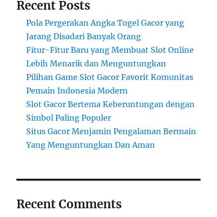
Recent Posts
Pola Pergerakan Angka Togel Gacor yang
Jarang Disadari Banyak Orang
Fitur-Fitur Baru yang Membuat Slot Online
Lebih Menarik dan Menguntungkan
Pilihan Game Slot Gacor Favorit Komunitas
Pemain Indonesia Modern
Slot Gacor Bertema Keberuntungan dengan
Simbol Paling Populer
Situs Gacor Menjamin Pengalaman Bermain
Yang Menguntungkan Dan Aman
Recent Comments