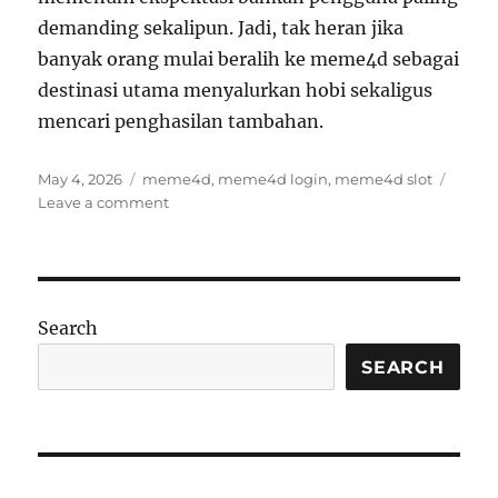
demanding sekalipun. Jadi, tak heran jika
banyak orang mulai beralih ke meme4d sebagai
destinasi utama menyalurkan hobi sekaligus
mencari penghasilan tambahan.
Posted
Tags
May 4, 2026
meme4d
,
meme4d login
,
meme4d slot
on
on
Leave a comment
Temukan
Cara
Terbaik
Mendapatkan
Keuntungan
Search
dari
Toto
SEARCH
Slot
Gacor
Secara
Konsisten