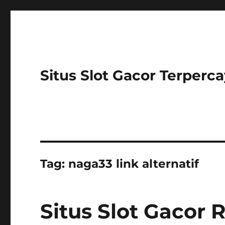
Situs Slot Gacor Terperc
Tag:
naga33 link alternatif
Situs Slot Gacor 