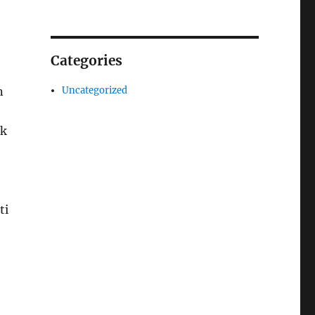
Categories
n
Uncategorized
ak
ti