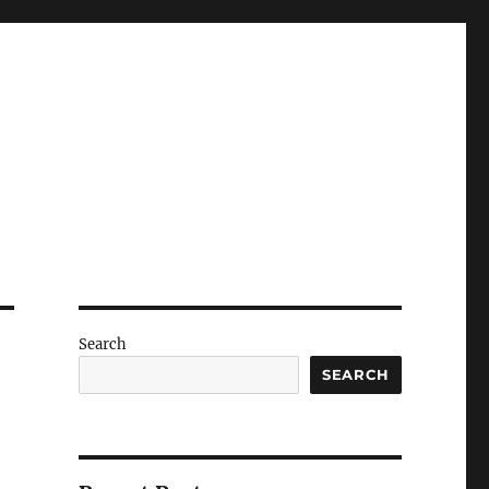
Search
SEARCH