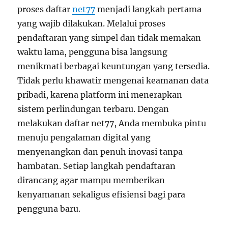
proses daftar
net77
menjadi langkah pertama
yang wajib dilakukan. Melalui proses
pendaftaran yang simpel dan tidak memakan
waktu lama, pengguna bisa langsung
menikmati berbagai keuntungan yang tersedia.
Tidak perlu khawatir mengenai keamanan data
pribadi, karena platform ini menerapkan
sistem perlindungan terbaru. Dengan
melakukan daftar net77, Anda membuka pintu
menuju pengalaman digital yang
menyenangkan dan penuh inovasi tanpa
hambatan. Setiap langkah pendaftaran
dirancang agar mampu memberikan
kenyamanan sekaligus efisiensi bagi para
pengguna baru.