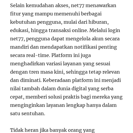
Selain kemudahan akses, net77 menawarkan
fitur yang mampu memenuhi berbagai
kebutuhan pengguna, mulai dari hiburan,
edukasi, hingga transaksi online. Melalui login
net77, pengguna dapat mengelola akun secara
mandiri dan mendapatkan notifikasi penting
secara real-time. Platform ini juga
menghadirkan variasi layanan yang sesuai
dengan tren masa kini, sehingga tetap relevan
dan diminati. Keberadaan platform ini menjadi
nilai tambah dalam dunia digital yang serba
cepat, memberi solusi praktis bagi mereka yang
menginginkan layanan lengkap hanya dalam
satu sentuhan.
Tidak heran jika banyak orang yang