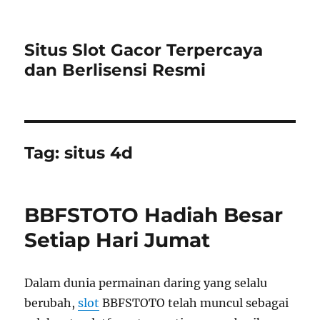
Situs Slot Gacor Terpercaya
dan Berlisensi Resmi
Tag:
situs 4d
BBFSTOTO Hadiah Besar
Setiap Hari Jumat
Dalam dunia permainan daring yang selalu
berubah,
slot
BBFSTOTO telah muncul sebagai