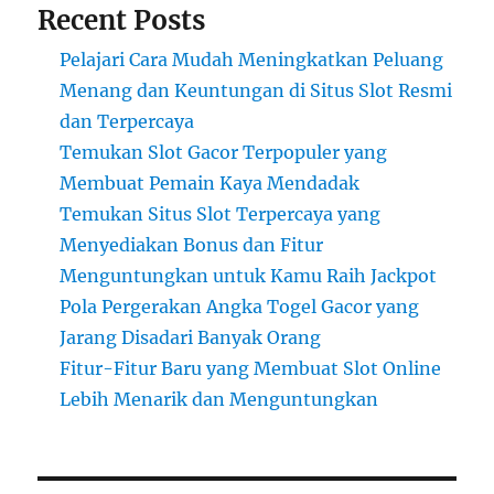
Recent Posts
Pelajari Cara Mudah Meningkatkan Peluang
Menang dan Keuntungan di Situs Slot Resmi
dan Terpercaya
Temukan Slot Gacor Terpopuler yang
Membuat Pemain Kaya Mendadak
Temukan Situs Slot Terpercaya yang
Menyediakan Bonus dan Fitur
Menguntungkan untuk Kamu Raih Jackpot
Pola Pergerakan Angka Togel Gacor yang
Jarang Disadari Banyak Orang
Fitur-Fitur Baru yang Membuat Slot Online
Lebih Menarik dan Menguntungkan