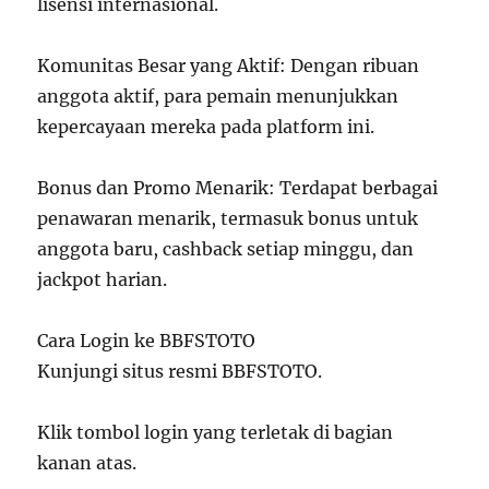
lisensi internasional.
Komunitas Besar yang Aktif: Dengan ribuan
anggota aktif, para pemain menunjukkan
kepercayaan mereka pada platform ini.
Bonus dan Promo Menarik: Terdapat berbagai
penawaran menarik, termasuk bonus untuk
anggota baru, cashback setiap minggu, dan
jackpot harian.
Cara Login ke BBFSTOTO
Kunjungi situs resmi BBFSTOTO.
Klik tombol login yang terletak di bagian
kanan atas.