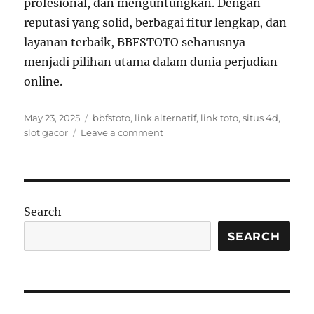
profesional, dan menguntungkan. Dengan
reputasi yang solid, berbagai fitur lengkap, dan
layanan terbaik, BBFSTOTO seharusnya
menjadi pilihan utama dalam dunia perjudian
online.
Posted
Tags
May 23, 2025
bbfstoto
,
link alternatif
,
link toto
,
situs 4d
,
on
on
slot gacor
Leave a comment
BBFSTOTO
Hadiah
Besar
Setiap
Hari
Search
Jumat
SEARCH