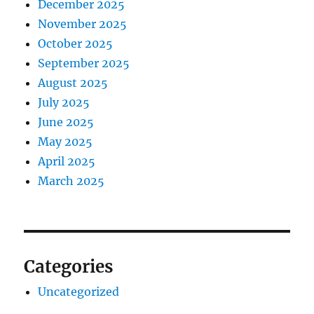
December 2025
November 2025
October 2025
September 2025
August 2025
July 2025
June 2025
May 2025
April 2025
March 2025
Categories
Uncategorized