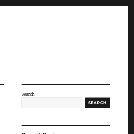
Search
SEARCH