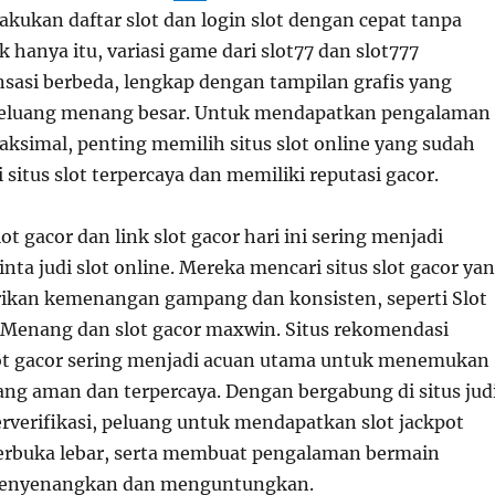
akukan daftar slot dan login slot dengan cepat tanpa
ak hanya itu, variasi game dari slot77 dan slot777
asi berbeda, lengkap dengan tampilan grafis yang
luang menang besar. Untuk mendapatkan pengalaman
ksimal, penting memilih situs slot online yang sudah
 situs slot terpercaya dan memiliki reputasi gacor.
slot gacor dan link slot gacor hari ini sering menjadi
inta judi slot online. Mereka mencari situs slot gacor ya
an kemenangan gampang dan konsisten, seperti Slot
Menang dan slot gacor maxwin. Situs rekomendasi
ot gacor sering menjadi acuan utama untuk menemukan
yang aman dan terpercaya. Dengan bergabung di situs jud
erverifikasi, peluang untuk mendapatkan slot jackpot
erbuka lebar, serta membuat pengalaman bermain
menyenangkan dan menguntungkan.