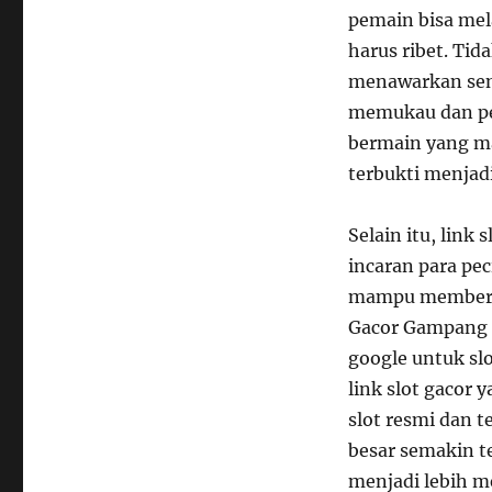
pemain bisa mel
harus ribet. Tid
menawarkan sens
memukau dan pe
bermain yang ma
terbukti menjadi
Selain itu, link 
incaran para pec
mampu memberik
Gacor Gampang 
google untuk sl
link slot gacor 
slot resmi dan t
besar semakin t
menjadi lebih 