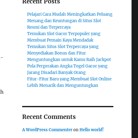
Recent Posts
Pelajari Cara Mudah Meningkatkan Peluang
Menang dan Keuntungan di Situs Slot
Resmi dan Terpercaya
Temukan Slot Gacor Terpopuler yang
Membuat Pemain Kaya Mendadak
Temukan Situs Slot Terpercaya yang
Menyediakan Bonus dan Fitur
s-
Menguntungkan untuk Kamu Raih Jackpot
Pola Pergerakan Angka Togel Gacor yang
Jarang Disadari Banyak Orang
Fitur-Fitur Baru yang Membuat Slot Online
Lebih Menarik dan Menguntungkan
ih
Recent Comments
A WordPress Commenter
on
Hello world!
,