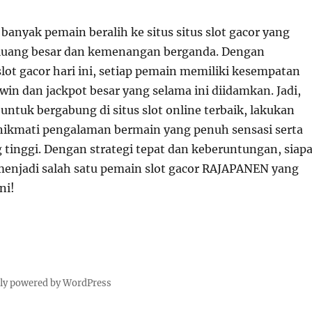
 banyak pemain beralih ke situs situs slot gacor yang
uang besar dan kemenangan berganda. Dengan
lot gacor hari ini, setiap pemain memiliki kesempatan
in dan jackpot besar yang selama ini diidamkan. Jadi,
 untuk bergabung di situs slot online terbaik, lakukan
n nikmati pengalaman bermain yang penuh sensasi serta
tinggi. Dengan strategi tepat dan keberuntungan, siap
menjadi salah satu pemain slot gacor RAJAPANEN yang
ni!
ly powered by WordPress