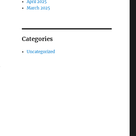
April 2025
March 2025
Categories
Uncategorized
a