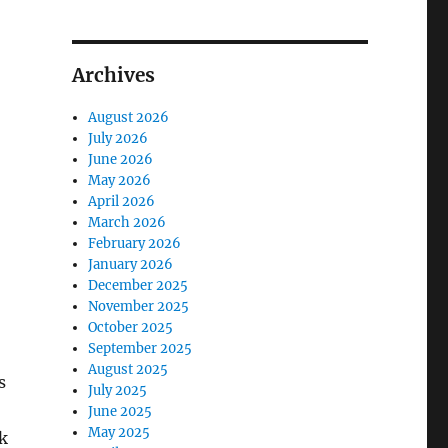
Archives
August 2026
July 2026
June 2026
May 2026
April 2026
March 2026
February 2026
January 2026
December 2025
November 2025
October 2025
September 2025
August 2025
s
July 2025
June 2025
May 2025
k