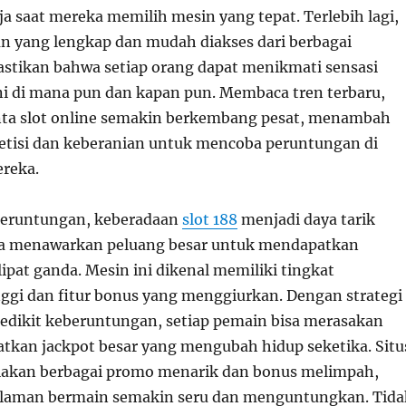
a saat mereka memilih mesin yang tepat. Terlebih lagi,
an yang lengkap dan mudah diakses dari berbagai
tikan bahwa setiap orang dapat menikmati sensasi
 di mana pun dan kapan pun. Membaca tren terbaru,
nta slot online semakin berkembang pesat, menambah
tisi dan keberanian untuk mencoba peruntungan di
ereka.
beruntungan, keberadaan
slot 188
menjadi daya tarik
ena menawarkan peluang besar untuk mendapatkan
ipat ganda. Mesin ini dikenal memiliki tingkat
gi dan fitur bonus yang menggiurkan. Dengan strategi
sedikit keberuntungan, setiap pemain bisa merasakan
tkan jackpot besar yang mengubah hidup seketika. Situ
iakan berbagai promo menarik dan bonus melimpah,
aman bermain semakin seru dan menguntungkan. Tida