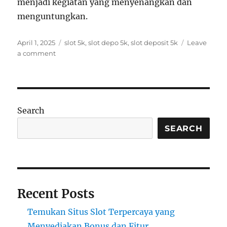
menjadi kegiatan yang menyenangkan dan
menguntungkan.
Posted
Tags
April 1, 2025
slot 5k
,
slot depo 5k
,
slot deposit 5k
Leave
on
on
a comment
Ulasan
Lengkap
Slot
Deposit
5K
Search
SEARCH
Recent Posts
Temukan Situs Slot Terpercaya yang
Menyediakan Bonus dan Fitur