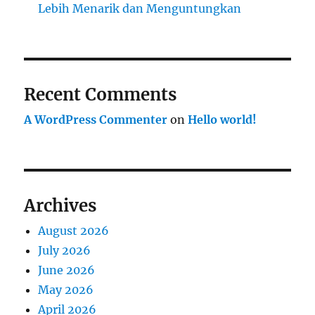
Lebih Menarik dan Menguntungkan
Recent Comments
A WordPress Commenter
on
Hello world!
Archives
August 2026
July 2026
June 2026
May 2026
April 2026