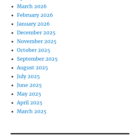
March 2026
February 2026
January 2026
December 2025
November 2025
October 2025
September 2025
August 2025
July 2025
June 2025
May 2025
April 2025
March 2025