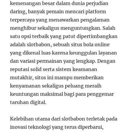
kemenangan besar dalam dunia perjudian
daring, banyak pemain mencari platform
terpercaya yang menawarkan pengalaman
menghibur sekaligus menguntungkan. Salah
satu opsi terbaik yang patut dipertimbangkan
adalah slotbabon, sebuah situs bola online
yang dikenal luas karena keunggulan layanan
dan variasi permainan yang lengkap. Dengan
reputasi solid serta sistem keamanan
mutakhir, situs ini mampu memberikan
kenyamanan sekaligus peluang meraih
keuntungan maksimal bagi para penggemar
taruhan digital.
Kelebihan utama dari slotbabon terletak pada
inovasi teknologi yang terus diperbarui,