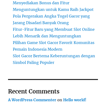
Menyediakan Bonus dan Fitur
Menguntungkan untuk Kamu Raih Jackpot
Pola Pergerakan Angka Togel Gacor yang
Jarang Disadari Banyak Orang
Fitur-Fitur Baru yang Membuat Slot Online
Lebih Menarik dan Menguntungkan
Pilihan Game Slot Gacor Favorit Komunitas
Pemain Indonesia Modern
Slot Gacor Bertema Keberuntungan dengan
Simbol Paling Populer
Recent Comments
A WordPress Commenter
on
Hello world!