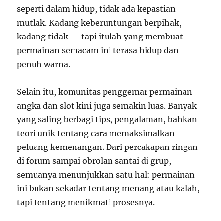
seperti dalam hidup, tidak ada kepastian
mutlak. Kadang keberuntungan berpihak,
kadang tidak — tapi itulah yang membuat
permainan semacam ini terasa hidup dan
penuh warna.
Selain itu, komunitas penggemar permainan
angka dan slot kini juga semakin luas. Banyak
yang saling berbagi tips, pengalaman, bahkan
teori unik tentang cara memaksimalkan
peluang kemenangan. Dari percakapan ringan
di forum sampai obrolan santai di grup,
semuanya menunjukkan satu hal: permainan
ini bukan sekadar tentang menang atau kalah,
tapi tentang menikmati prosesnya.