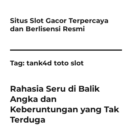
Situs Slot Gacor Terpercaya
dan Berlisensi Resmi
Tag:
tank4d toto slot
Rahasia Seru di Balik
Angka dan
Keberuntungan yang Tak
Terduga