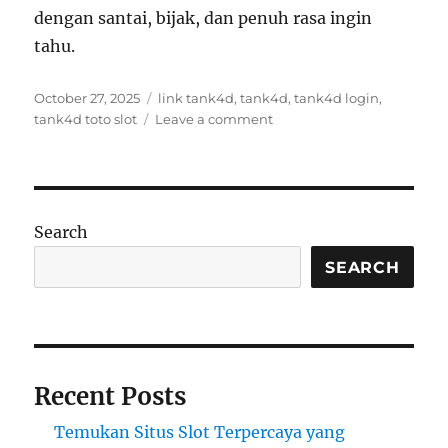
dengan santai, bijak, dan penuh rasa ingin
tahu.
Posted
Tags
October 27, 2025
link tank4d
,
tank4d
,
tank4d login
,
on
on
tank4d toto slot
Leave a comment
Rahasia
Seru
di
Balik
Angka
Search
dan
Keberuntungan
SEARCH
yang
Tak
Terduga
Recent Posts
Temukan Situs Slot Terpercaya yang