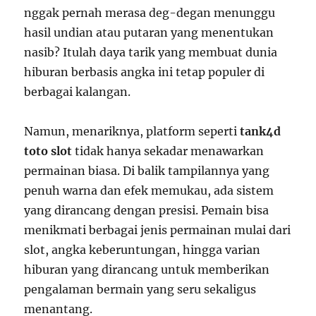
nggak pernah merasa deg-degan menunggu
hasil undian atau putaran yang menentukan
nasib? Itulah daya tarik yang membuat dunia
hiburan berbasis angka ini tetap populer di
berbagai kalangan.
Namun, menariknya, platform seperti
tank4d
toto slot
tidak hanya sekadar menawarkan
permainan biasa. Di balik tampilannya yang
penuh warna dan efek memukau, ada sistem
yang dirancang dengan presisi. Pemain bisa
menikmati berbagai jenis permainan mulai dari
slot, angka keberuntungan, hingga varian
hiburan yang dirancang untuk memberikan
pengalaman bermain yang seru sekaligus
menantang.