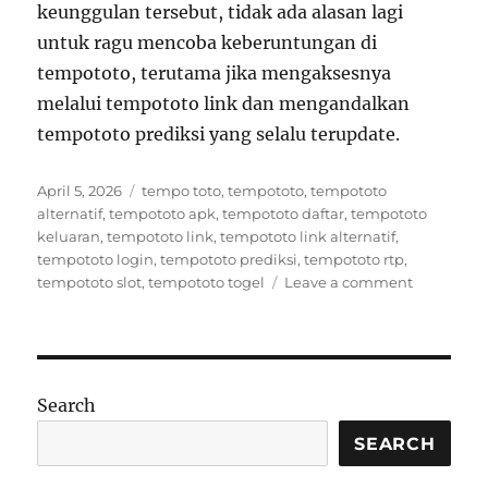
keunggulan tersebut, tidak ada alasan lagi
untuk ragu mencoba keberuntungan di
tempototo, terutama jika mengaksesnya
melalui tempototo link dan mengandalkan
tempototo prediksi yang selalu terupdate.
Posted
Tags
April 5, 2026
tempo toto
,
tempototo
,
tempototo
on
alternatif
,
tempototo apk
,
tempototo daftar
,
tempototo
keluaran
,
tempototo link
,
tempototo link alternatif
,
tempototo login
,
tempototo prediksi
,
tempototo rtp
,
on
tempototo slot
,
tempototo togel
Leave a comment
Kuasai
teknik
unggul
slot
togel
Search
toto
untuk
SEARCH
kemenan
cepat