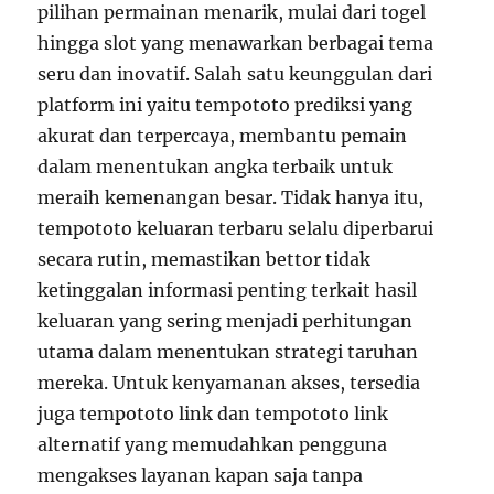
pilihan permainan menarik, mulai dari togel
hingga slot yang menawarkan berbagai tema
seru dan inovatif. Salah satu keunggulan dari
platform ini yaitu tempototo prediksi yang
akurat dan terpercaya, membantu pemain
dalam menentukan angka terbaik untuk
meraih kemenangan besar. Tidak hanya itu,
tempototo keluaran terbaru selalu diperbarui
secara rutin, memastikan bettor tidak
ketinggalan informasi penting terkait hasil
keluaran yang sering menjadi perhitungan
utama dalam menentukan strategi taruhan
mereka. Untuk kenyamanan akses, tersedia
juga tempototo link dan tempototo link
alternatif yang memudahkan pengguna
mengakses layanan kapan saja tanpa