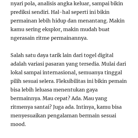
nyari pola, analisis angka keluar, sampai bikin
prediksi sendiri. Hal-hal seperti ini bikin
permainan lebih hidup dan menantang. Makin
kamu sering eksplor, makin mudah buat
ngerasain ritme permainannya.
Salah satu daya tarik lain dari togel digital
adalah variasi pasaran yang tersedia. Mulai dari
lokal sampai internasional, semuanya tinggal
pilih sesuai selera. Fleksibilitas ini bikin pemain
bisa lebih leluasa menentukan gaya
bermainnya. Mau cepat? Ada. Mau yang
ritmenya santai? Juga ada. Intinya, kamu bisa
menyesuaikan pengalaman bermain sesuai
mood.