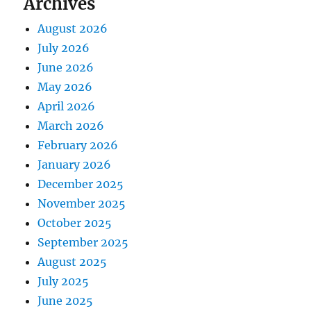
Archives
August 2026
July 2026
June 2026
May 2026
April 2026
March 2026
February 2026
January 2026
December 2025
November 2025
October 2025
September 2025
August 2025
July 2025
June 2025