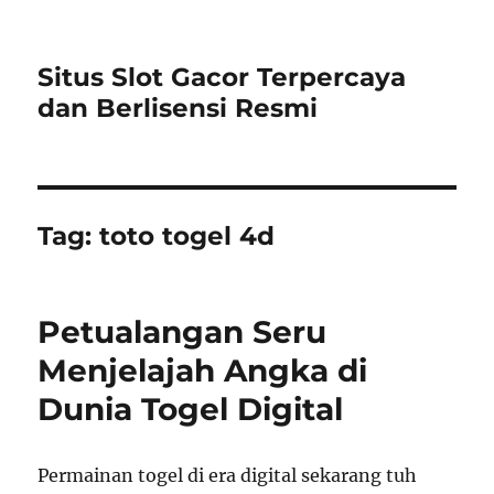
Situs Slot Gacor Terpercaya
dan Berlisensi Resmi
Tag:
toto togel 4d
Petualangan Seru
Menjelajah Angka di
Dunia Togel Digital
Permainan togel di era digital sekarang tuh