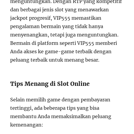
menguntungkan. Dengan RTP yang kompetitif
dan berbagai jenis slot yang menawarkan
jackpot progresif, VIP555 memastikan
pengalaman bermain yang tidak hanya
menyenangkan, tetapi juga menguntungkan.
Bermain di platform seperti VIP555 memberi
Anda akses ke game-game terbaik dengan
peluang terbaik untuk menang besar.
Tips Menang di Slot Online
Selain memilih game dengan pembayaran
tertinggi, ada beberapa tips yang bisa
membantu Anda memaksimalkan peluang
kemenangan: