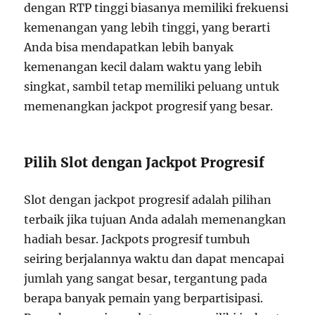
dengan RTP tinggi biasanya memiliki frekuensi
kemenangan yang lebih tinggi, yang berarti
Anda bisa mendapatkan lebih banyak
kemenangan kecil dalam waktu yang lebih
singkat, sambil tetap memiliki peluang untuk
memenangkan jackpot progresif yang besar.
Pilih Slot dengan Jackpot Progresif
Slot dengan jackpot progresif adalah pilihan
terbaik jika tujuan Anda adalah memenangkan
hadiah besar. Jackpots progresif tumbuh
seiring berjalannya waktu dan dapat mencapai
jumlah yang sangat besar, tergantung pada
berapa banyak pemain yang berpartisipasi.