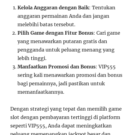
Kelola Anggaran dengan Baik
: Tentukan
anggaran permainan Anda dan jangan
melebihi batas tersebut.
Pilih Game dengan Fitur Bonus
: Cari game
yang menawarkan putaran gratis dan
pengganda untuk peluang menang yang
lebih tinggi.
Manfaatkan Promosi dan Bonus
: VIP555
sering kali menawarkan promosi dan bonus
bagi pemainnya, jadi pastikan untuk
memanfaatkannya.
Dengan strategi yang tepat dan memilih game
slot dengan pembayaran tertinggi di platform
seperti VIP555, Anda dapat meningkatkan
peluang memenangkan jackpot besar dan