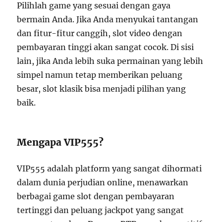
Pilihlah game yang sesuai dengan gaya
bermain Anda. Jika Anda menyukai tantangan
dan fitur-fitur canggih, slot video dengan
pembayaran tinggi akan sangat cocok. Di sisi
lain, jika Anda lebih suka permainan yang lebih
simpel namun tetap memberikan peluang
besar, slot klasik bisa menjadi pilihan yang
baik.
Mengapa VIP555?
VIP555 adalah platform yang sangat dihormati
dalam dunia perjudian online, menawarkan
berbagai game slot dengan pembayaran
tertinggi dan peluang jackpot yang sangat