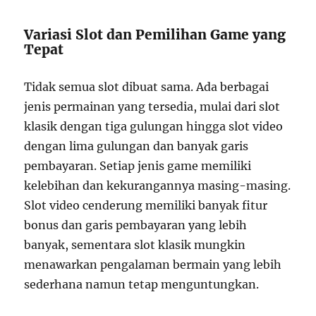
Variasi Slot dan Pemilihan Game yang
Tepat
Tidak semua slot dibuat sama. Ada berbagai
jenis permainan yang tersedia, mulai dari slot
klasik dengan tiga gulungan hingga slot video
dengan lima gulungan dan banyak garis
pembayaran. Setiap jenis game memiliki
kelebihan dan kekurangannya masing-masing.
Slot video cenderung memiliki banyak fitur
bonus dan garis pembayaran yang lebih
banyak, sementara slot klasik mungkin
menawarkan pengalaman bermain yang lebih
sederhana namun tetap menguntungkan.