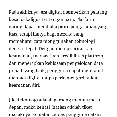
Pada akhirnya, era digital memberikan peluang
besar sekaligus tantangan baru. Platform
daring dapat membuka pintu pengalaman yang
luas, tetapi hanya bagi mereka yang
memahami cara menggunakan teknologi
dengan tepat. Dengan memprioritaskan
keamanan, memastikan kredibilitas platform,
dan menerapkan kebiasaan pengelolaan data
pribadi yang baik, pengguna dapat menikmati
manfaat digital tanpa perlu mengorbankan
keamanan diri.
Jika teknologi adalah gerbang menuju masa
depan, maka kehati-hatian adalah tiket
masuknya. Semakin cerdas pengguna dalam