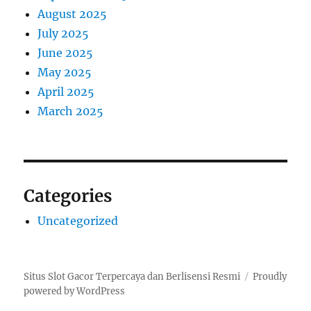
August 2025
July 2025
June 2025
May 2025
April 2025
March 2025
Categories
Uncategorized
Situs Slot Gacor Terpercaya dan Berlisensi Resmi
Proudly
powered by WordPress