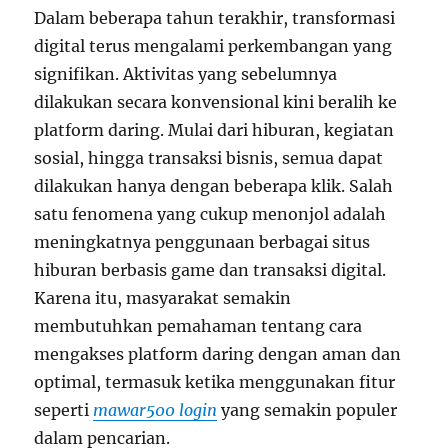
Dalam beberapa tahun terakhir, transformasi
digital terus mengalami perkembangan yang
signifikan. Aktivitas yang sebelumnya
dilakukan secara konvensional kini beralih ke
platform daring. Mulai dari hiburan, kegiatan
sosial, hingga transaksi bisnis, semua dapat
dilakukan hanya dengan beberapa klik. Salah
satu fenomena yang cukup menonjol adalah
meningkatnya penggunaan berbagai situs
hiburan berbasis game dan transaksi digital.
Karena itu, masyarakat semakin
membutuhkan pemahaman tentang cara
mengakses platform daring dengan aman dan
optimal, termasuk ketika menggunakan fitur
seperti
mawar500 login
yang semakin populer
dalam pencarian.