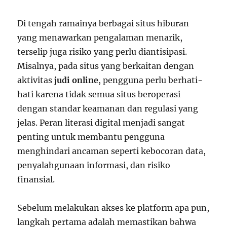
Di tengah ramainya berbagai situs hiburan
yang menawarkan pengalaman menarik,
terselip juga risiko yang perlu diantisipasi.
Misalnya, pada situs yang berkaitan dengan
aktivitas
judi online
, pengguna perlu berhati-
hati karena tidak semua situs beroperasi
dengan standar keamanan dan regulasi yang
jelas. Peran literasi digital menjadi sangat
penting untuk membantu pengguna
menghindari ancaman seperti kebocoran data,
penyalahgunaan informasi, dan risiko
finansial.
Sebelum melakukan akses ke platform apa pun,
langkah pertama adalah memastikan bahwa