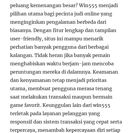
peluang kemenangan besar? Win555 menjadi
pilihan utama bagi pecinta judi online yang
menginginkan pengalaman berbeda dari
biasanya. Dengan fitur lengkap dan tampilan
user-friendly, situs ini mampu menarik
perhatian banyak pengguna dari berbagai
kalangan. Tidak heran jika banyak pemain
menghabiskan waktu berjam-jam mencoba
peruntungan mereka di dalamnya. Keamanan
dan kenyamanan tetap menjadi prioritas
utama, membuat pengguna merasa tenang
saat melakukan transaksi maupun bermain
game favorit. Keunggulan lain dari win555
terletak pada layanan pelanggan yang
responsif dan sistem transaksi yang cepat serta
terpercaya, menambah kepercayaan diri setiap