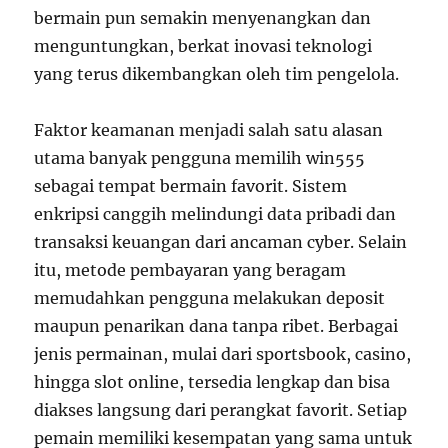
bermain pun semakin menyenangkan dan
menguntungkan, berkat inovasi teknologi
yang terus dikembangkan oleh tim pengelola.
Faktor keamanan menjadi salah satu alasan
utama banyak pengguna memilih win555
sebagai tempat bermain favorit. Sistem
enkripsi canggih melindungi data pribadi dan
transaksi keuangan dari ancaman cyber. Selain
itu, metode pembayaran yang beragam
memudahkan pengguna melakukan deposit
maupun penarikan dana tanpa ribet. Berbagai
jenis permainan, mulai dari sportsbook, casino,
hingga slot online, tersedia lengkap dan bisa
diakses langsung dari perangkat favorit. Setiap
pemain memiliki kesempatan yang sama untuk