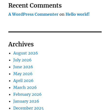
Recent Comments
A WordPress Commenter
on
Hello world!
Archives
August 2026
July 2026
June 2026
May 2026
April 2026
March 2026
February 2026
January 2026
December 2025