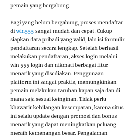
pemain yang bergabung.
Bagi yang belum bergabung, proses mendaftar
di
win555
sangat mudah dan cepat. Cukup
siapkan data pribadi yang valid, lalu isi formulir
pendaftaran secara lengkap. Setelah berhasil
melakukan pendaftaran, akses login melalui
win 555 login dan nikmati berbagai fitur
menarik yang disediakan. Penggunaan
platform ini sangat praktis, memungkinkan
pemain melakukan taruhan kapan saja dan di
mana saja sesuai keinginan. Tidak perlu
khawatir kehilangan kesempatan, karena situs
ini selalu update dengan promosi dan bonus
menarik yang dapat meningkatkan peluang
meraih kemenangan besar. Pengalaman