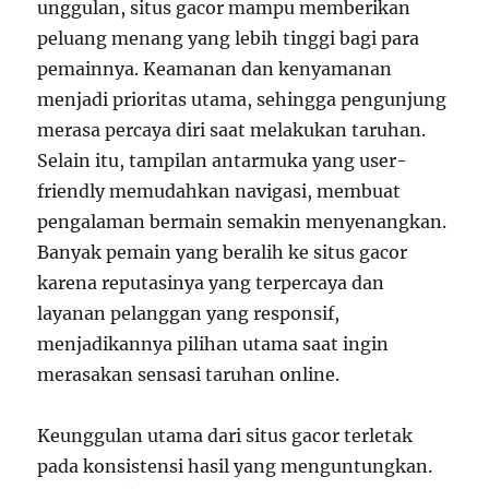
unggulan, situs gacor mampu memberikan
peluang menang yang lebih tinggi bagi para
pemainnya. Keamanan dan kenyamanan
menjadi prioritas utama, sehingga pengunjung
merasa percaya diri saat melakukan taruhan.
Selain itu, tampilan antarmuka yang user-
friendly memudahkan navigasi, membuat
pengalaman bermain semakin menyenangkan.
Banyak pemain yang beralih ke situs gacor
karena reputasinya yang terpercaya dan
layanan pelanggan yang responsif,
menjadikannya pilihan utama saat ingin
merasakan sensasi taruhan online.
Keunggulan utama dari situs gacor terletak
pada konsistensi hasil yang menguntungkan.