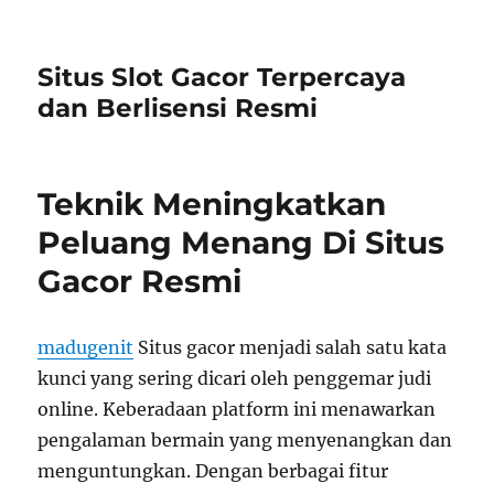
Situs Slot Gacor Terpercaya
dan Berlisensi Resmi
Teknik Meningkatkan
Peluang Menang Di Situs
Gacor Resmi
madugenit
Situs gacor menjadi salah satu kata
kunci yang sering dicari oleh penggemar judi
online. Keberadaan platform ini menawarkan
pengalaman bermain yang menyenangkan dan
menguntungkan. Dengan berbagai fitur