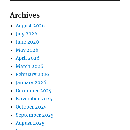
Archives
August 2026
July 2026
June 2026
May 2026
April 2026
March 2026
February 2026
January 2026
December 2025
November 2025
October 2025
September 2025
August 2025