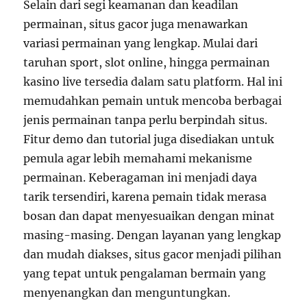
Selain dari segi keamanan dan keadilan
permainan, situs gacor juga menawarkan
variasi permainan yang lengkap. Mulai dari
taruhan sport, slot online, hingga permainan
kasino live tersedia dalam satu platform. Hal ini
memudahkan pemain untuk mencoba berbagai
jenis permainan tanpa perlu berpindah situs.
Fitur demo dan tutorial juga disediakan untuk
pemula agar lebih memahami mekanisme
permainan. Keberagaman ini menjadi daya
tarik tersendiri, karena pemain tidak merasa
bosan dan dapat menyesuaikan dengan minat
masing-masing. Dengan layanan yang lengkap
dan mudah diakses, situs gacor menjadi pilihan
yang tepat untuk pengalaman bermain yang
menyenangkan dan menguntungkan.