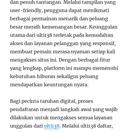
dan penuh tantangan. Melalui tampilan yang
user-friendly, pengguna dapat menikmati
berbagai permainan menarik dan peluang
besar meraih kemenangan besar. Keunggulan
utama dari ulti138 terletak pada kemudahan
akses dan layanan pelanggan yang responsif,
membuat pemain merasa nyaman setiap kali
mengakses situs ini. Dengan berbagai fitur
yang lengkap, platform ini mampu memenuhi
kebutuhan hiburan sekaligus peluang
mendapatkan keuntungan nyata.
Bagi pecinta taruhan digital, proses
pendaftaran menjadi langkah awal yang wajib
dilakukan untuk mengakses semua layanan
unggulan dari
ulti138
. Melalui ulti138 daftar,