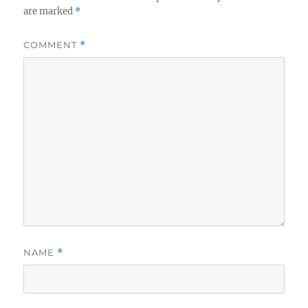
are marked
*
COMMENT
*
NAME
*