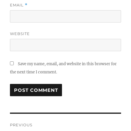
EMAIL
*
WEBSITE
Save my name, email, and website in this browser for
the next time I comment.
Post
PREVIOUS