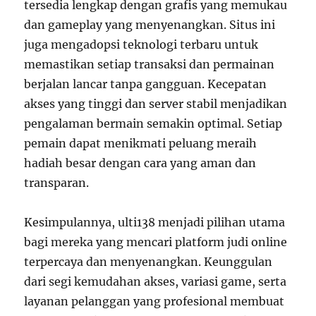
tersedia lengkap dengan grafis yang memukau
dan gameplay yang menyenangkan. Situs ini
juga mengadopsi teknologi terbaru untuk
memastikan setiap transaksi dan permainan
berjalan lancar tanpa gangguan. Kecepatan
akses yang tinggi dan server stabil menjadikan
pengalaman bermain semakin optimal. Setiap
pemain dapat menikmati peluang meraih
hadiah besar dengan cara yang aman dan
transparan.
Kesimpulannya, ulti138 menjadi pilihan utama
bagi mereka yang mencari platform judi online
terpercaya dan menyenangkan. Keunggulan
dari segi kemudahan akses, variasi game, serta
layanan pelanggan yang profesional membuat