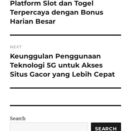
navigation
Platform Slot dan Togel
Previous
post:
Terpercaya dengan Bonus
Harian Besar
NEXT
Keunggulan Penggunaan
Next
post:
Teknologi 5G untuk Akses
Situs Gacor yang Lebih Cepat
Search
SEARCH