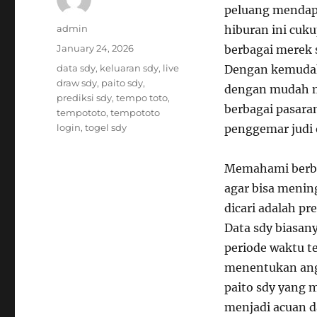
peluang mendapa
Author
admin
hiburan ini cuk
Posted
January 24, 2026
berbagai merek 
on
Tags
data sdy
,
keluaran sdy
,
live
Dengan kemudaha
draw sdy
,
paito sdy
,
dengan mudah me
prediksi sdy
,
tempo toto
,
berbagai pasara
tempototo
,
tempototo
login
,
togel sdy
penggemar judi 
Memahami berbag
agar bisa menin
dicari adalah pr
Data sdy biasan
periode waktu t
menentukan ang
paito sdy yang 
menjadi acuan d