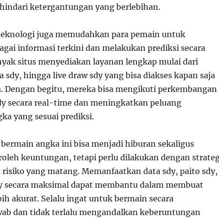
indari ketergantungan yang berlebihan.
eknologi juga memudahkan para pemain untuk
gai informasi terkini dan melakukan prediksi secara
anyak situs menyediakan layanan lengkap mulai dari
ta sdy, hingga live draw sdy yang bisa diakses kapan saja
a. Dengan begitu, mereka bisa mengikuti perkembangan
sdy secara real-time dan meningkatkan peluang
a yang sesuai prediksi.
bermain angka ini bisa menjadi hiburan sekaligus
leh keuntungan, tetapi perlu dilakukan dengan strateg
 risiko yang matang. Memanfaatkan data sdy, paito sdy,
sdy secara maksimal dapat membantu dalam membuat
bih akurat. Selalu ingat untuk bermain secara
ab dan tidak terlalu mengandalkan keberuntungan