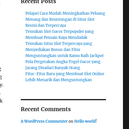
Recent Posts
k
Pelajari Cara Mudah Meningkatkan Peluang
Menang dan Keuntungan di Situs Slot
Resmi dan Terpercaya
Temukan Slot Gacor Terpopuler yang
Membuat Pemain Kaya Mendadak
Temukan Situs Slot Terpercaya yang
Menyediakan Bonus dan Fitur
Menguntungkan untuk Kamu Raih Jackpot
Pola Pergerakan Angka Togel Gacor yang
Jarang Disadari Banyak Orang
g
Fitur-Fitur Baru yang Membuat Slot Online
g
Lebih Menarik dan Menguntungkan
y.
m
uk
Recent Comments
A WordPress Commenter
on
Hello world!