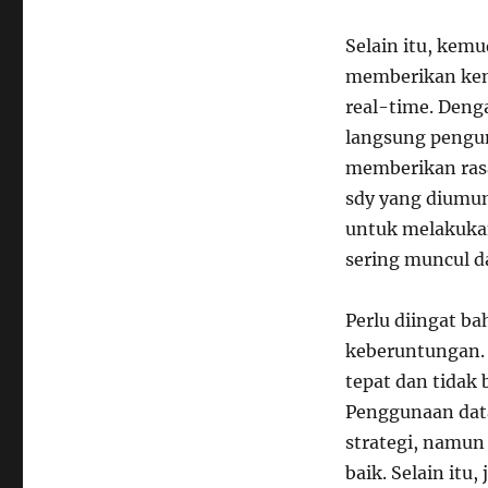
Selain itu, kemu
memberikan ken
real-time. Denga
langsung pengun
memberikan rasa
sdy yang diumu
untuk melakukan
sering muncul d
Perlu diingat ba
keberuntungan. 
tepat dan tidak
Penggunaan dat
strategi, namun
baik. Selain itu