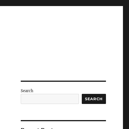
Search
SEARCH